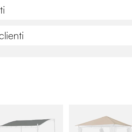
ti
lienti