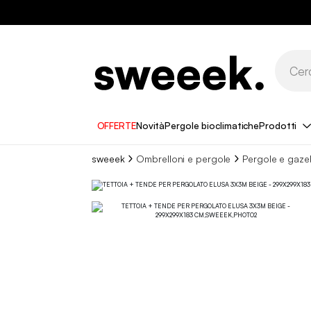
OFFERTE
Novità
Pergole bioclimatiche
Prodotti
sweeek
Ombrelloni e pergole
Pergole e gaze