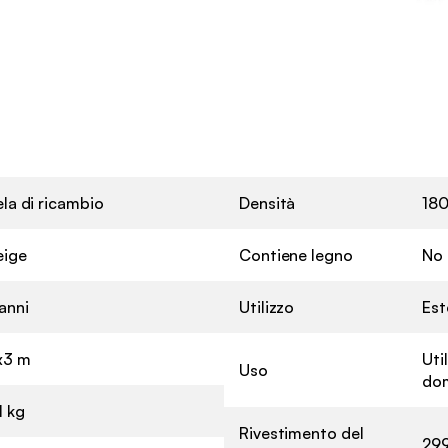
la di ricambio
Densità
180
eige
Contiene legno
No
anni
Utilizzo
Est
x3 m
Uti
Uso
do
1 kg
Rivestimento del
299