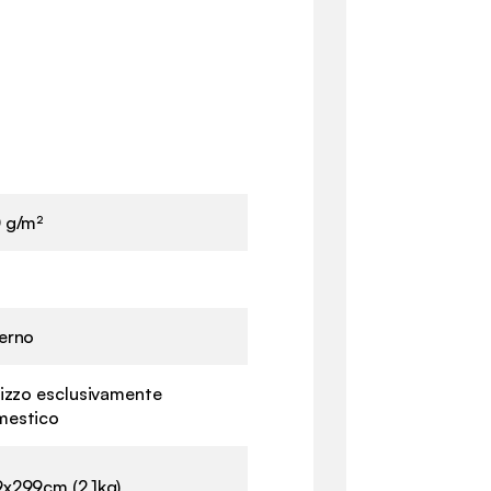
 g/m²
erno
lizzo esclusivamente
mestico
x299cm (2,1kg)