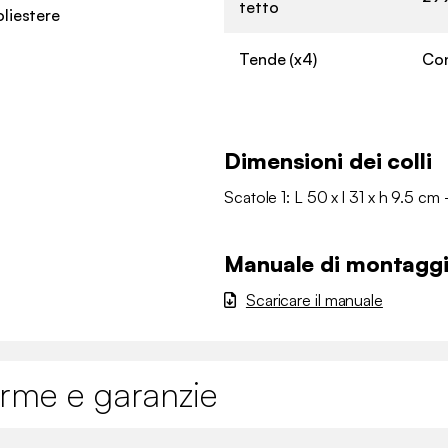
tetto
liestere
Tende (x4)
Con
Dimensioni dei colli
Scatole 1: L 50 x l 31 x h 9.5 cm 
Manuale di montagg
Scaricare il manuale
orme e garanzie