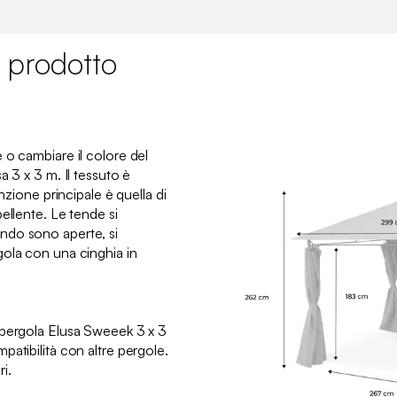
 prodotto
 o cambiare il colore del
a 3 x 3 m. Il tessuto è
unzione principale è quella di
ellente. Le tende si
ndo sono aperte, si
ola con una cinghia in
 pergola Elusa Sweeek 3 x 3
atibilità con altre pergole.
i.