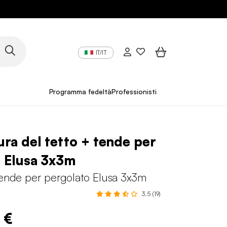
IT/IT
Programma fedeltà
Professionisti
ra del tetto + tende per
 Elusa 3x3m
tende per pergolato Elusa 3x3m
3.5 (19)
 €