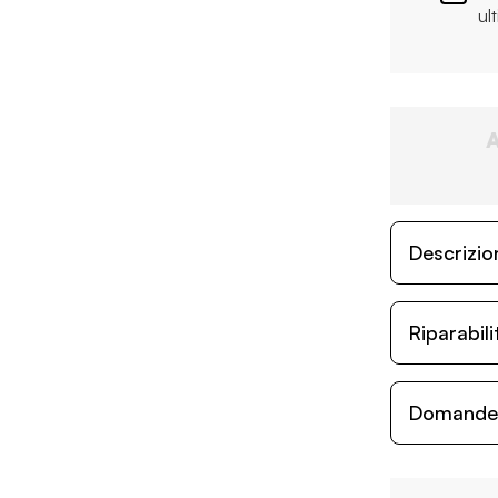
ul
Descrizio
Riparabil
Domande c