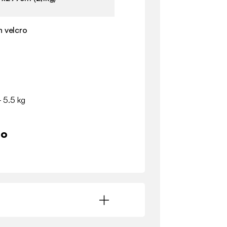
 velcro
- 5.5 kg
io