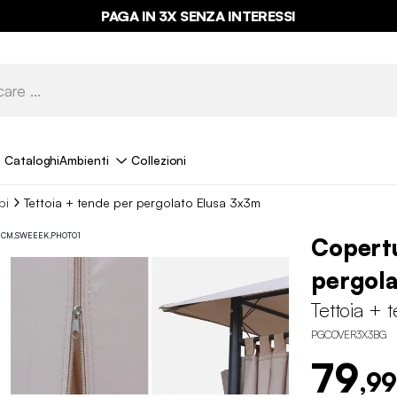
PAGA IN 3X SENZA INTERESSI
Cataloghi
Ambienti
Collezioni
bi
Tettoia + tende per pergolato Elusa 3x3m
Copertu
pergola
Tettoia + 
PGCOVER3X3BG
79
,99