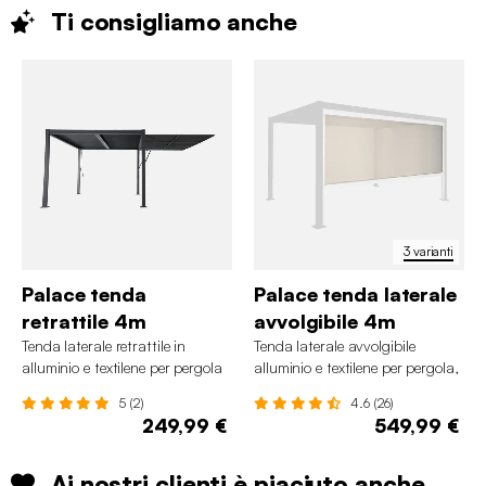
Ti consigliamo
anche
3 varianti
Palace tenda
Palace tenda laterale
retrattile 4m
avvolgibile 4m
Tenda laterale retrattile in
Tenda laterale avvolgibile
alluminio e textilene per pergola
alluminio e textilene per pergola,
bioclimatica, 4m
4m
5 (2)
4.6 (26)
249,99 €
549,99 €
Ai nostri clienti è piaciuto anche