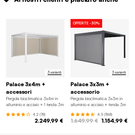
OFFERTE
-30%
3 varianti
3 varianti
Palace 3x4m +
Palace 3x3m +
accessori
accessorio
Pergola bioclimatica 3x4m in
Pergola bioclimatica 3x3m in
alluminio e acciaio + 1 tenda 3m
alluminio e acciaio + tenda 3m
+ 1 tenda 4m
4.2 (78)
4.5 (1168)
2.249,99 €
1.649,99 €
1.154,99 €