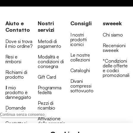
Aiuto e
Nostri
Consigli
sweeek
Contatto
servizi
I nostri
Chi siamo
prodotti
Dove si trova
Metodi di
iconici
Recensioni
il mio ordine?
pagamento
sweeek
Le nostre
Resi e
Modalità e
collezioni
*Condizioni
rimborsi
condizioni di
delle offerte
consegna
Cataloghi
e codici
Richiami di
promozionali
prodotto
Gift Card
Divani
compressi
Il mio
Programma
sottovuoto
prodotto è
fedeltà
danneggiato
Pezzi di
Domande
ricambio
frequenti
Continua senza consenso
Attivazione
Contattaci
della garanzia