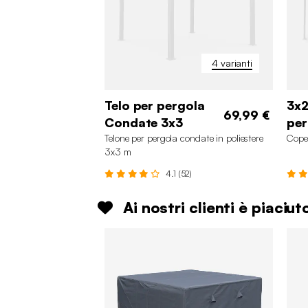
4 varianti
Telo per pergola
3x2
69,99 €
Condate 3x3
per
Telone per pergola condate in poliestere
Cope
3x3 m
4.1 (52)
Ai nostri clienti è piaciu