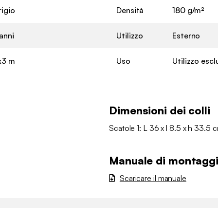
rigio
Densità
180 g/m²
anni
Utilizzo
Esterno
x3 m
Uso
Utilizzo esc
Dimensioni dei colli
Scatole 1: L 36 x l 8.5 x h 33.5 
Manuale di montagg
Scaricare il manuale