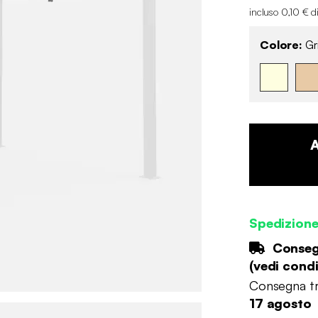
incluso 0,10 € d
Colore:
Gr
Spedizion
Consegn
(
vedi condi
Consegna tr
17 agosto