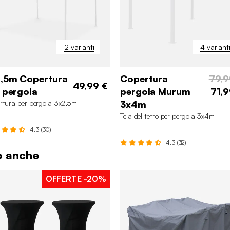
2 varianti
4 variant
,5m Copertura
Copertura
79,9
49,99 €
 pergola
pergola Murum
71,9
rtura per pergola 3x2,5m
3x4m
Tela del tetto per pergola 3x4m
4.3 (30)
4.3 (32)
to anche
OFFERTE
-20%