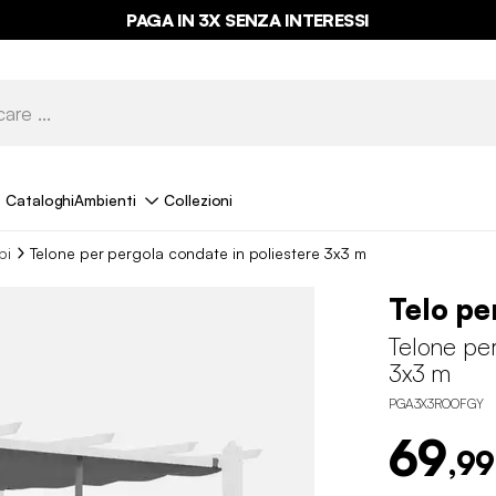
PAGA IN 3X SENZA INTERESSI
Cataloghi
Ambienti
Collezioni
bi
Telone per pergola condate in poliestere 3x3 m
Telo pe
Telone per
3x3 m
PGA3X3ROOFGY
69
,99