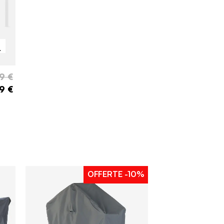
i
9 €
9 €
OFFERTE
-10%