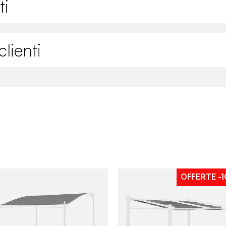
ti
lienti
OFFERTE
-