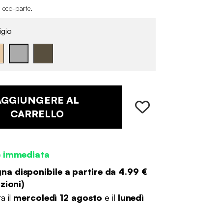
i eco-parte
.
igio
AGGIUNGERE AL
CARRELLO
e immediata
a disponibile a partire da
4.99 €
zioni
)
a il
mercoledì 12 agosto
e il
lunedì