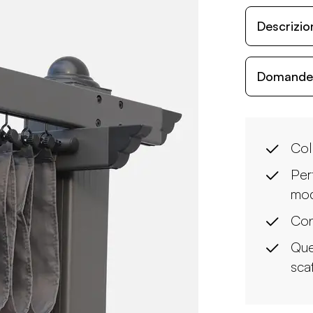
Descrizio
Domande c
Colo
Per
mod
Con
Que
sca