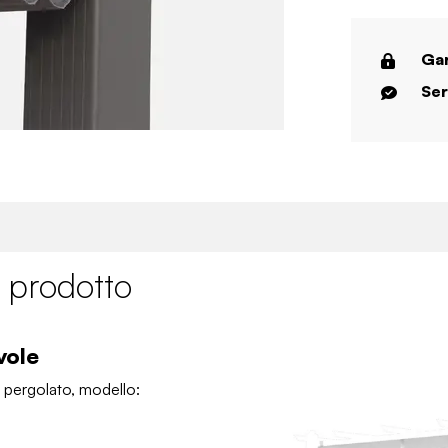
Gar
Ser
 prodotto
vole
o pergolato, modello: