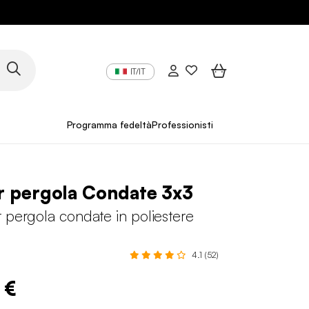
IT/IT
Programma fedeltà
Professionisti
r pergola Condate 3x3
 pergola condate in poliestere
4.1 (52)
 €