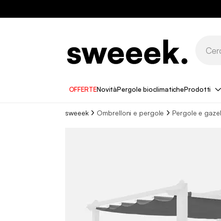
OFFERTE
Novità
Pergole bioclimatiche
Prodotti
sweeek
Ombrelloni e pergole
Pergole e gaze