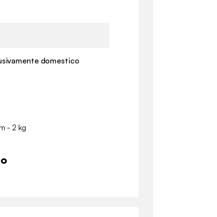
lusivamente domestico
cm - 2 kg
io