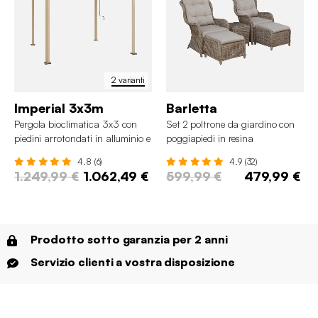
2 varianti
Imperial 3x3m
Barletta
Pergola bioclimatica 3x3 con
Set 2 poltrone da giardino con
piedini arrotondati in alluminio e
poggiapiedi in resina
acciaio e lamelle orientabili
4.8 (6)
4.9 (32)
1.249,99 €
1.062,49 €
599,99 €
479,99 €
Prodotto sotto garanzia per 2 anni
Servizio clienti a vostra disposizione