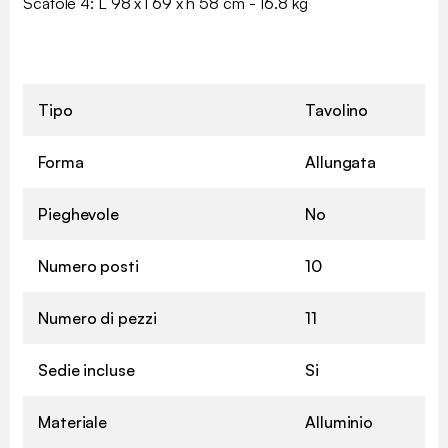
Scatole 4: L 98 x l 69 x h 58 cm - 16.8 kg
Tipo
Tavolino
Forma
Allungata
Pieghevole
No
Numero posti
10
Numero di pezzi
11
Sedie incluse
Si
Materiale
Alluminio