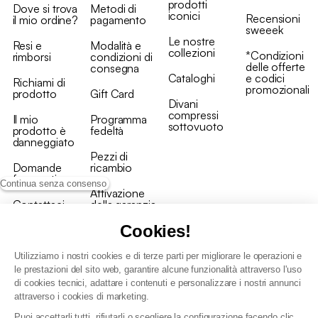
prodotti
Dove si trova
Metodi di
iconici
Recensioni
il mio ordine?
pagamento
sweeek
Le nostre
Resi e
Modalità e
collezioni
*Condizioni
rimborsi
condizioni di
delle offerte
consegna
Cataloghi
e codici
Richiami di
promozionali
prodotto
Gift Card
Divani
compressi
Il mio
Programma
sottovuoto
prodotto è
fedeltà
danneggiato
Pezzi di
Domande
ricambio
frequenti
Continua senza consenso
Attivazione
Contattaci
della garanzia
Cookies!
Utilizziamo i nostri cookies e di terze parti per migliorare le operazioni e
le prestazioni del sito web, garantire alcune funzionalità attraverso l'uso
di cookies tecnici, adattare i contenuti e personalizzare i nostri annunci
Condizioni generali vendita
attraverso i cookies di marketing.
Condizioni Generali d'Uso del Programma Fedeltà
Puoi accettarli tutti, rifiutarli o scegliere la configurazione facendo clic