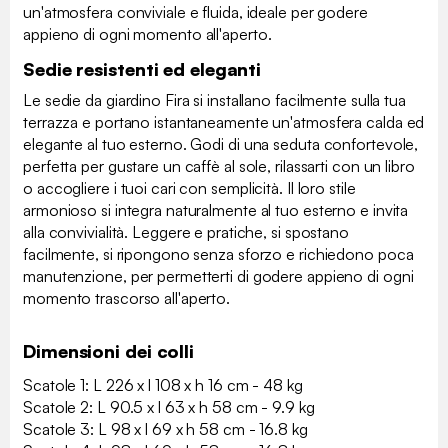
un'atmosfera conviviale e fluida, ideale per godere
appieno di ogni momento all'aperto.
Sedie resistenti ed eleganti
Le sedie da giardino Fira si installano facilmente sulla tua
terrazza e portano istantaneamente un'atmosfera calda ed
elegante al tuo esterno. Godi di una seduta confortevole,
perfetta per gustare un caffè al sole, rilassarti con un libro
o accogliere i tuoi cari con semplicità. Il loro stile
armonioso si integra naturalmente al tuo esterno e invita
alla convivialità. Leggere e pratiche, si spostano
facilmente, si ripongono senza sforzo e richiedono poca
manutenzione, per permetterti di godere appieno di ogni
momento trascorso all'aperto.
Dimensioni dei colli
Scatole 1: L 226 x l 108 x h 16 cm - 48 kg
Scatole 2: L 90.5 x l 63 x h 58 cm - 9.9 kg
Scatole 3: L 98 x l 69 x h 58 cm - 16.8 kg