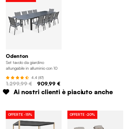
Odenton
Set tavolo da giardino
allungabile in alluminio con 10
sedie
4.4 (87)
1.299,99 €
909,99 €
Ai nostri clienti è piaciuto anche
OFFERTE
-15%
OFFERTE
-20%