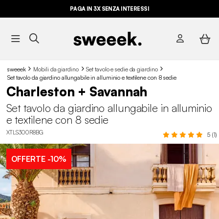
PAGA IN 3X SENZA INTERESSI
sweeek
Mobili da giardino
Set tavolo e sedie da giardino
Set tavolo da giardino allungabile in alluminio e textilene con 8 sedie
Charleston + Savannah
Set tavolo da giardino allungabile in alluminio
e textilene con 8 sedie
XTLS300R8BG
5 (1)
OFFERTE
-10%