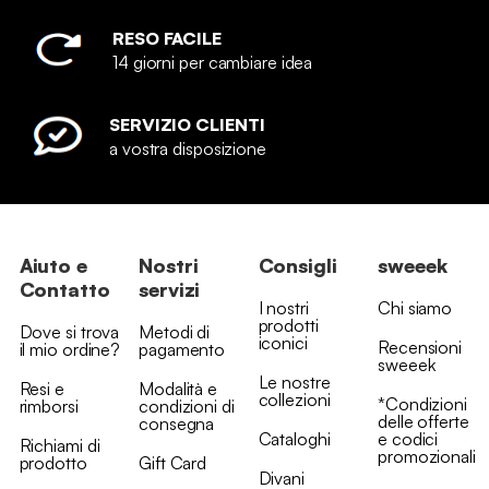
RESO FACILE
14 giorni per cambiare idea
SERVIZIO CLIENTI
a vostra disposizione
Aiuto e
Nostri
Consigli
sweeek
Contatto
servizi
I nostri
Chi siamo
prodotti
Dove si trova
Metodi di
iconici
Recensioni
il mio ordine?
pagamento
sweeek
Le nostre
Resi e
Modalità e
collezioni
*Condizioni
rimborsi
condizioni di
delle offerte
consegna
Cataloghi
e codici
Richiami di
promozionali
prodotto
Gift Card
Divani