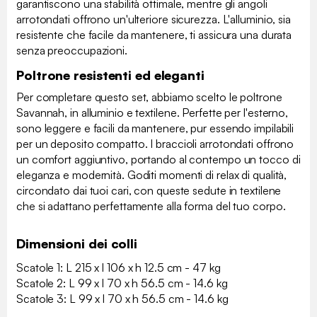
garantiscono una stabilità ottimale, mentre gli angoli
arrotondati offrono un'ulteriore sicurezza. L'alluminio, sia
resistente che facile da mantenere, ti assicura una durata
senza preoccupazioni.
Poltrone resistenti ed eleganti
Per completare questo set, abbiamo scelto le poltrone
Savannah, in alluminio e textilene. Perfette per l'esterno,
sono leggere e facili da mantenere, pur essendo impilabili
per un deposito compatto. I braccioli arrotondati offrono
un comfort aggiuntivo, portando al contempo un tocco di
eleganza e modernità. Goditi momenti di relax di qualità,
circondato dai tuoi cari, con queste sedute in textilene
che si adattano perfettamente alla forma del tuo corpo.
Dimensioni dei colli
Scatole 1: L 215 x l 106 x h 12.5 cm - 47 kg
Scatole 2: L 99 x l 70 x h 56.5 cm - 14.6 kg
Scatole 3: L 99 x l 70 x h 56.5 cm - 14.6 kg