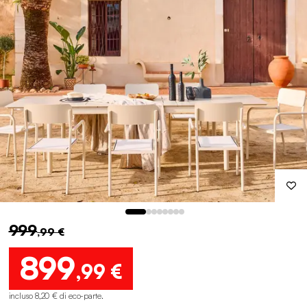
999
,99 €
899
,99 €
incluso 8,20 € di eco-parte
.