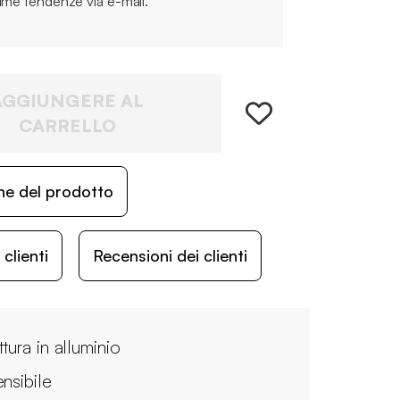
time tendenze via e-mail.
AGGIUNGERE AL
CARRELLO
ne del prodotto
lienti
Recensioni dei clienti
ttura in alluminio
ensibile