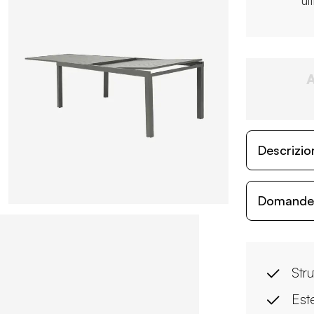
ul
Descrizio
Domande c
Stru
Est