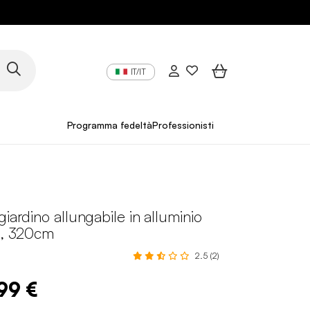
IT/IT
Programma fedeltà
Professionisti
giardino allungabile in alluminio
ti, 320cm
2.5 (2)
,99 €