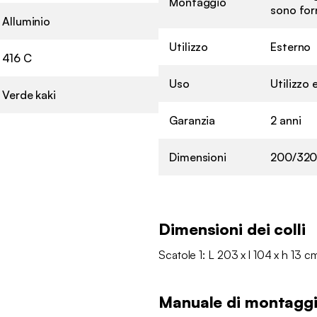
Montaggio
sono for
Alluminio
Utilizzo
Esterno
416 C
Uso
Utilizzo
Verde kaki
Garanzia
2 anni
Dimensioni
200/320 
Dimensioni dei colli
Scatole 1: L 203 x l 104 x h 13 c
Manuale di montagg