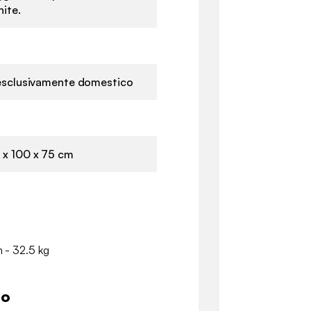
nite.
 esclusivamente domestico
x 100 x 75 cm
m - 32.5 kg
io