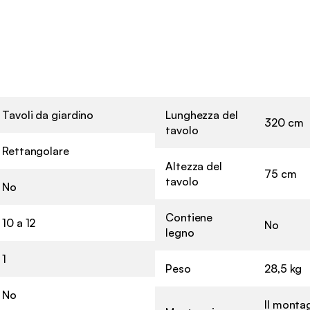
Tavoli da giardino
Lunghezza del
320 cm
tavolo
Rettangolare
Altezza del
75 cm
tavolo
No
Contiene
10 a 12
No
legno
1
Peso
28,5 kg
No
Il montag