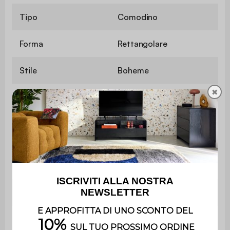
Tipo
Comodino
Forma
Rettangolare
Stile
Boheme
✖
Contiene legno
Sì
Materiale
Pannelli truciolari
Base
Legno di Hevea
Colore
Marrone naturale
Peso
10 kg