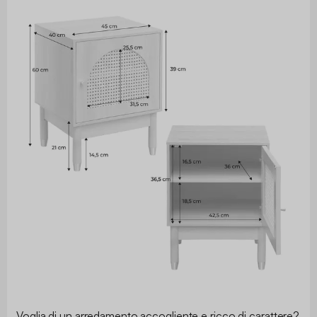
Voglia di un arredamento accogliente e ricco di carattere?