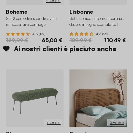
4 varianti
Boheme
Lisbonne
Set 2 comodini scandinavi in
Set 2 comodini contemporanei,
intrecciatura cannage
decoro in legno scanalato, 1
cassetto
4.3 (172)
4.6 (26)
129,99 €
65,00 €
129,99 €
110,49 €
Ai nostri clienti è piaciuto anche
2 varianti
2 varianti