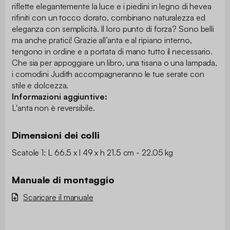
riflette elegantemente la luce e i piedini in legno di hevea
rifiniti con un tocco dorato, combinano naturalezza ed
eleganza con semplicità. Il loro punto di forza? Sono belli
ma anche pratici! Grazie all’anta e al ripiano interno,
tengono in ordine e a portata di mano tutto il necessario.
Che sia per appoggiare un libro, una tisana o una lampada,
i comodini Judith accompagneranno le tue serate con
stile e dolcezza.
Informazioni aggiuntive:
L'anta non è reversibile.
Dimensioni dei colli
Scatole 1: L 66.5 x l 49 x h 21.5 cm - 22.05 kg
Manuale di montaggio
Scaricare il manuale