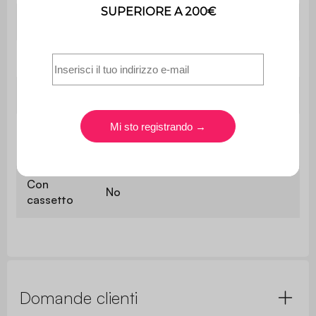
Utilizzo
Interno
Uso
Utilizzo esclusivamente domestico
Garanzia
2 anni
Il montaggio è semplice, le
Montaggio
istruzioni sono fornite.
Con
No
cassetto
Domande clienti