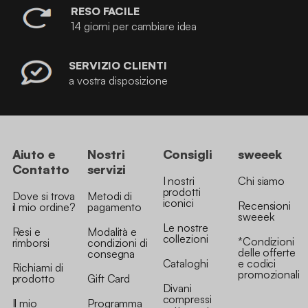
RESO FACILE
14 giorni per cambiare idea
SERVIZIO CLIENTI
a vostra disposizione
Aiuto e
Nostri
Consigli
sweeek
Contatto
servizi
I nostri
Chi siamo
prodotti
Dove si trova
Metodi di
iconici
Recensioni
il mio ordine?
pagamento
sweeek
Le nostre
Resi e
Modalità e
collezioni
*Condizioni
rimborsi
condizioni di
delle offerte
consegna
Cataloghi
e codici
Richiami di
promozionali
prodotto
Gift Card
Divani
compressi
Il mio
Programma