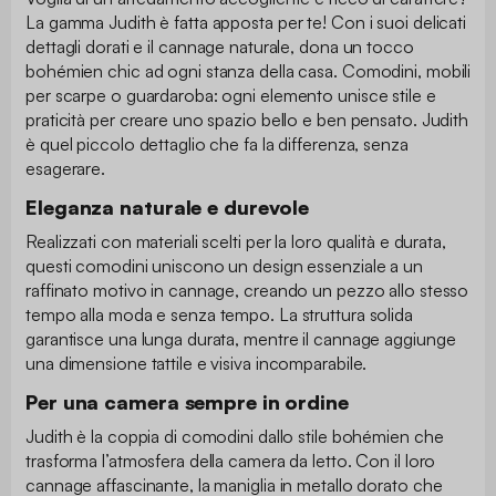
La gamma Judith è fatta apposta per te! Con i suoi delicati
dettagli dorati e il cannage naturale, dona un tocco
bohémien chic ad ogni stanza della casa. Comodini, mobili
per scarpe o guardaroba: ogni elemento unisce stile e
praticità per creare uno spazio bello e ben pensato. Judith
è quel piccolo dettaglio che fa la differenza, senza
esagerare.
Eleganza naturale e durevole
Realizzati con materiali scelti per la loro qualità e durata,
questi comodini uniscono un design essenziale a un
raffinato motivo in cannage, creando un pezzo allo stesso
tempo alla moda e senza tempo. La struttura solida
garantisce una lunga durata, mentre il cannage aggiunge
una dimensione tattile e visiva incomparabile.
Per una camera sempre in ordine
Judith è la coppia di comodini dallo stile bohémien che
trasforma l’atmosfera della camera da letto. Con il loro
cannage affascinante, la maniglia in metallo dorato che