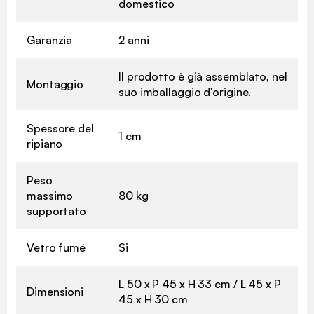
domestico
Garanzia
2 anni
Il prodotto è già assemblato, nel
Montaggio
suo imballaggio d'origine.
Spessore del
1 cm
ripiano
Peso
massimo
80 kg
supportato
Vetro fumé
Si
L 50 x P 45 x H 33 cm / L 45 x P
Dimensioni
45 x H 30 cm