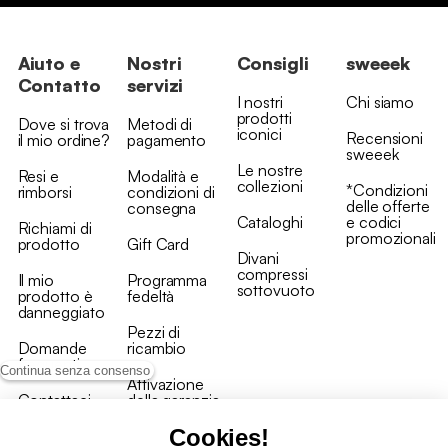
Aiuto e
Nostri
Consigli
sweeek
Contatto
servizi
I nostri
Chi siamo
prodotti
Dove si trova
Metodi di
iconici
Recensioni
il mio ordine?
pagamento
sweeek
Le nostre
Resi e
Modalità e
collezioni
*Condizioni
rimborsi
condizioni di
delle offerte
consegna
Cataloghi
e codici
Richiami di
promozionali
prodotto
Gift Card
Divani
compressi
Il mio
Programma
sottovuoto
prodotto è
fedeltà
danneggiato
Pezzi di
Domande
ricambio
frequenti
Continua senza consenso
Attivazione
Contattaci
della garanzia
Cookies!