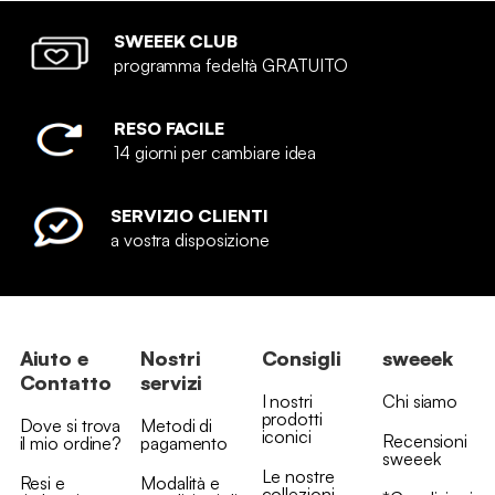
SWEEEK CLUB
programma fedeltà GRATUITO
RESO FACILE
14 giorni per cambiare idea
SERVIZIO CLIENTI
a vostra disposizione
Aiuto e
Nostri
Consigli
sweeek
Contatto
servizi
I nostri
Chi siamo
prodotti
Dove si trova
Metodi di
iconici
Recensioni
il mio ordine?
pagamento
sweeek
Le nostre
Resi e
Modalità e
collezioni