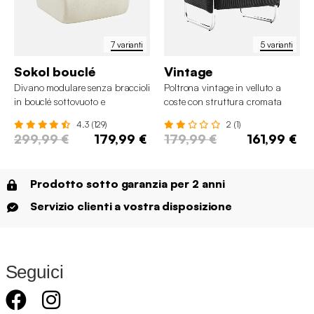
7 varianti
5 varianti
Sokol bouclé
Vintage
Divano modulare senza braccioli
Poltrona vintage in velluto a
in bouclé sottovuoto e
coste con struttura cromata
compresso
4.3 (129)
2 (1)
299,99 €
179,99 €
179,99 €
161,99 €
Prodotto sotto garanzia per 2 anni
Servizio clienti a vostra disposizione
Seguici