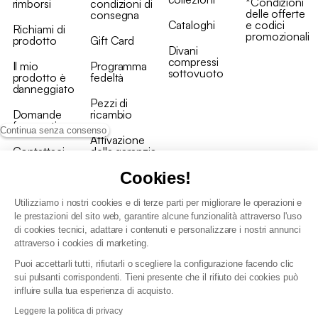
*Condizioni
rimborsi
condizioni di
delle offerte
consegna
Cataloghi
e codici
Richiami di
promozionali
prodotto
Gift Card
Divani
compressi
Il mio
Programma
sottovuoto
prodotto è
fedeltà
danneggiato
Pezzi di
Domande
ricambio
frequenti
Continua senza consenso
Attivazione
Contattaci
della garanzia
Cookies!
Utilizziamo i nostri cookies e di terze parti per migliorare le operazioni e
le prestazioni del sito web, garantire alcune funzionalità attraverso l'uso
di cookies tecnici, adattare i contenuti e personalizzare i nostri annunci
Condizioni generali vendita
attraverso i cookies di marketing.
Condizioni Generali d'Uso del Programma Fedeltà
Puoi accettarli tutti, rifiutarli o scegliere la configurazione facendo clic
Politica di gestione dei dati personali e dei cookie
sui pulsanti corrispondenti. Tieni presente che il rifiuto dei cookies può
Condizioni generali di vendita per clienti professionali
influire sulla tua esperienza di acquisto.
Dichiarazione di accessibilità
Leggere la politica di privacy