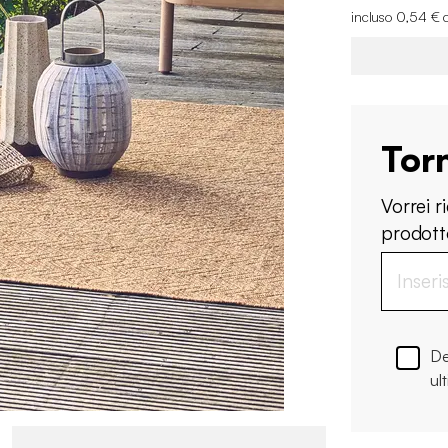
incluso 0,54 € 
Tor
Vorrei 
prodotto
De
ul