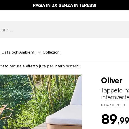
PAGA IN 3X SENZA INTERESSI
Cataloghi
Ambienti
Collezioni
peto naturale effetto juta per interni/esterni
Oliver
Tappeto na
interni/est
IOCAROLI160SD
89
,99