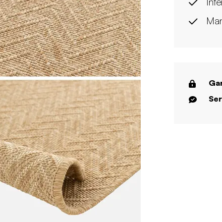
Int
Man
Gar
Ser