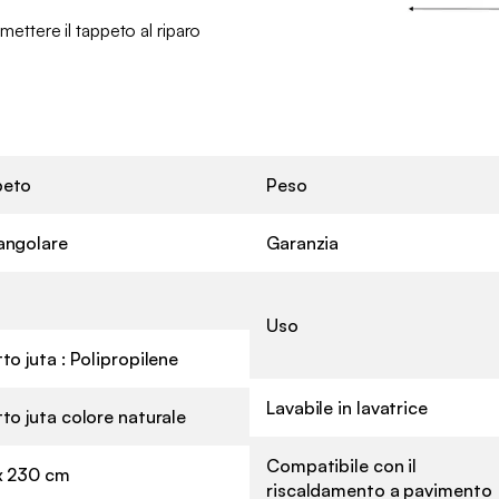
i mettere il tappeto al riparo
peto
Peso
angolare
Garanzia
Uso
to juta : Polipropilene
Lavabile in lavatrice
tto juta colore naturale
Compatibile con il
x 230 cm
riscaldamento a pavimento