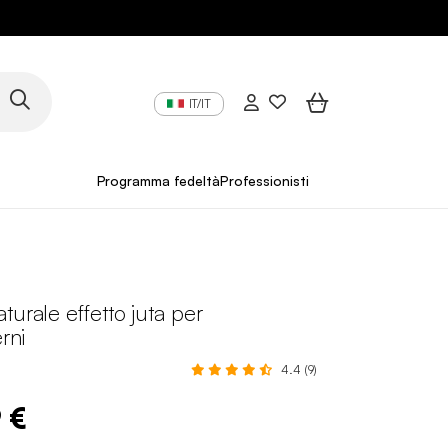
IT/IT
Programma fedeltà
Professionisti
turale effetto juta per
erni
4.4 (9)
 €