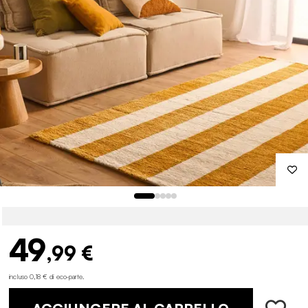
49
,99 €
incluso 0,18 € di eco-parte
.