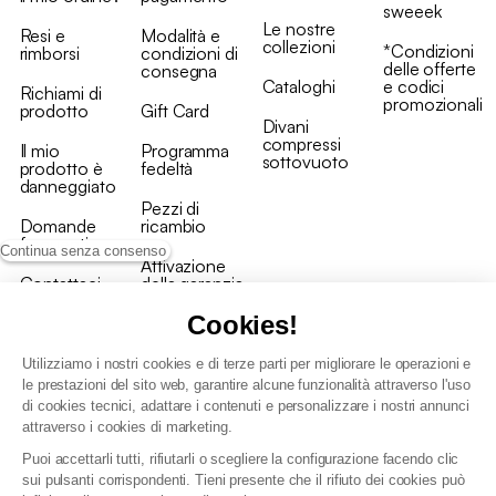
sweeek
Le nostre
Resi e
Modalità e
collezioni
*Condizioni
rimborsi
condizioni di
delle offerte
consegna
Cataloghi
e codici
Richiami di
promozionali
prodotto
Gift Card
Divani
compressi
Il mio
Programma
sottovuoto
prodotto è
fedeltà
danneggiato
Pezzi di
Domande
ricambio
frequenti
Continua senza consenso
Attivazione
Contattaci
della garanzia
Cookies!
Utilizziamo i nostri cookies e di terze parti per migliorare le operazioni e
le prestazioni del sito web, garantire alcune funzionalità attraverso l'uso
di cookies tecnici, adattare i contenuti e personalizzare i nostri annunci
Condizioni generali vendita
attraverso i cookies di marketing.
Condizioni Generali d'Uso del Programma Fedeltà
Puoi accettarli tutti, rifiutarli o scegliere la configurazione facendo clic
Politica di gestione dei dati personali e dei cookie
sui pulsanti corrispondenti. Tieni presente che il rifiuto dei cookies può
Condizioni generali di vendita per clienti professionali