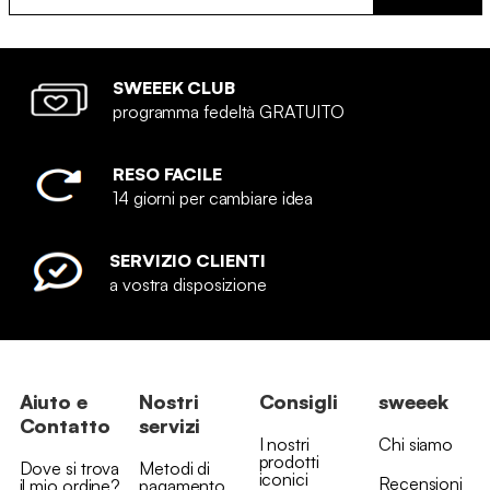
SWEEEK CLUB
programma fedeltà GRATUITO
RESO FACILE
14 giorni per cambiare idea
SERVIZIO CLIENTI
a vostra disposizione
Aiuto e
Nostri
Consigli
sweeek
Contatto
servizi
I nostri
Chi siamo
prodotti
Dove si trova
Metodi di
iconici
Recensioni
il mio ordine?
pagamento