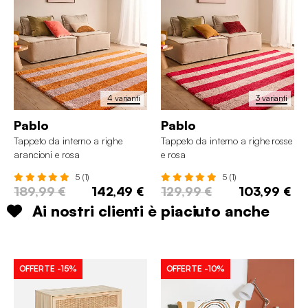
4 varianti
3 varianti
Pablo
Pablo
Tappeto da interno a righe
Tappeto da interno a righe rosse
arancioni e rosa
e rosa
5 (1)
5 (1)
189,99 €
142,49 €
129,99 €
103,99 €
Ai nostri clienti è piaciuto anche
OFFERTE
-15%
OFFERTE
-10%