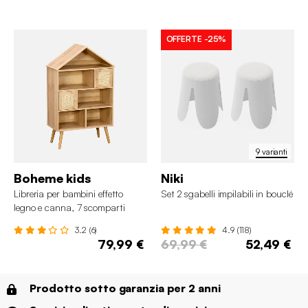
OFFERTE
-25%
9 varianti
Boheme kids
Niki
Libreria per bambini effetto
Set 2 sgabelli impilabili in bouclé
legno e canna, 7 scomparti
3.2 (6)
4.9 (118)
79,99 €
69,99 €
52,49 €
Prodotto sotto garanzia per 2 anni