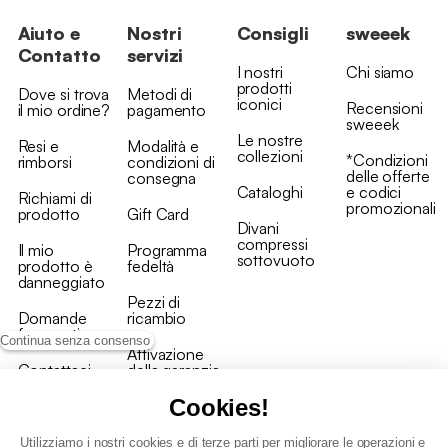
Aiuto e
Nostri
Consigli
sweeek
Contatto
servizi
I nostri
Chi siamo
prodotti
Dove si trova
Metodi di
iconici
Recensioni
il mio ordine?
pagamento
sweeek
Le nostre
Resi e
Modalità e
collezioni
*Condizioni
rimborsi
condizioni di
delle offerte
consegna
Cataloghi
e codici
Richiami di
promozionali
prodotto
Gift Card
Divani
compressi
Il mio
Programma
sottovuoto
prodotto è
fedeltà
danneggiato
Pezzi di
Domande
ricambio
frequenti
Continua senza consenso
Attivazione
Contattaci
della garanzia
Cookies!
Utilizziamo i nostri cookies e di terze parti per migliorare le operazioni e