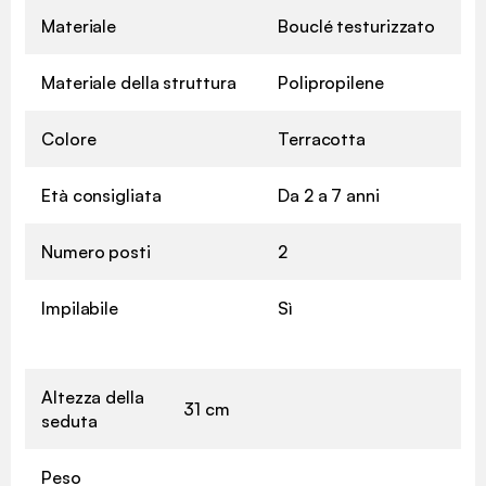
Materiale
Bouclé testurizzato
Materiale della struttura
Polipropilene
Colore
Terracotta
Età consigliata
Da 2 a 7 anni
Numero posti
2
Impilabile
Sì
Altezza della
31 cm
seduta
Peso