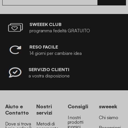
SWEEEK CLUB
programma fedeltà GRATUITO
RESO FACILE
14 giorni per cambiare idea
SERVIZIO CLIENTI
a vostra disposizione
Aiuto e
Nostri
Consigli
sweeek
Contatto
servizi
I nostri
Chi siamo
prodotti
Dove si trova
Metodi di
iconici
Recensioni