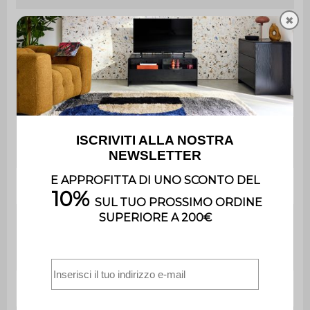
✖
Peso massimo
110 kg per sedile
supportato
Utilizzo
Interno
Utilizzo esclusivamente
Uso
domestico
Garanzia
2 anni
Il prodotto è già
Montaggio
assemblato, nel suo
imballaggio d'origine.
Peso
7,80 kg