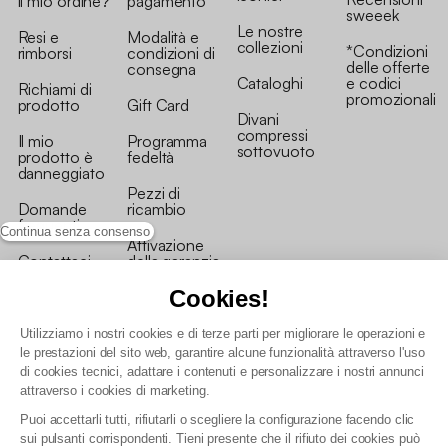
il mio ordine?
pagamento
sweeek
Le nostre
Resi e
Modalità e
collezioni
*Condizioni
rimborsi
condizioni di
delle offerte
consegna
Cataloghi
e codici
Richiami di
promozionali
prodotto
Gift Card
Divani
compressi
Il mio
Programma
sottovuoto
prodotto è
fedeltà
danneggiato
Pezzi di
Domande
ricambio
frequenti
Continua senza consenso
Attivazione
Contattaci
della garanzia
Cookies!
Utilizziamo i nostri cookies e di terze parti per migliorare le operazioni e
le prestazioni del sito web, garantire alcune funzionalità attraverso l'uso
di cookies tecnici, adattare i contenuti e personalizzare i nostri annunci
Condizioni generali vendita
attraverso i cookies di marketing.
Condizioni Generali d'Uso del Programma Fedeltà
Puoi accettarli tutti, rifiutarli o scegliere la configurazione facendo clic
Politica di gestione dei dati personali e dei cookie
sui pulsanti corrispondenti. Tieni presente che il rifiuto dei cookies può
Condizioni generali di vendita per clienti professionali