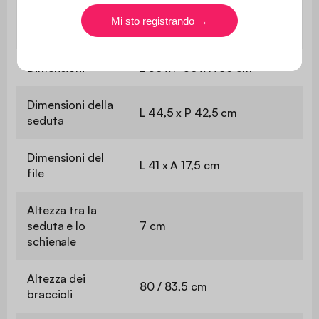
Materiale della
Compensato e acciaio
struttura
Dimensioni
L 56 x P 56 x H 86 cm
Dimensioni della
L 44,5 x P 42,5 cm
seduta
Dimensioni del
L 41 x A 17,5 cm
file
Altezza tra la
seduta e lo
7 cm
schienale
Altezza dei
80 / 83,5 cm
braccioli