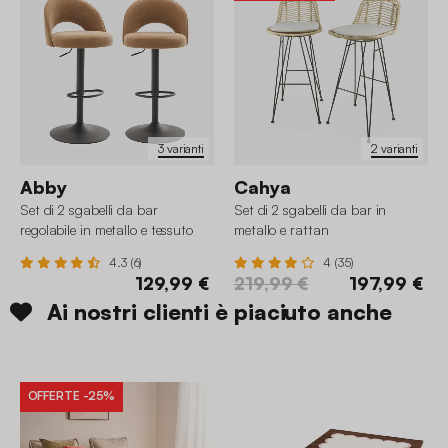
3 varianti
2 varianti
Abby
Cahya
Set di 2 sgabelli da bar
Set di 2 sgabelli da bar in
regolabile in metallo e tessuto
metallo e rattan
con base nera
4.3 (6)
4 (35)
129,99 €
219,99 €
197,99 €
Ai nostri clienti è piaciuto anche
OFFERTE
-25%