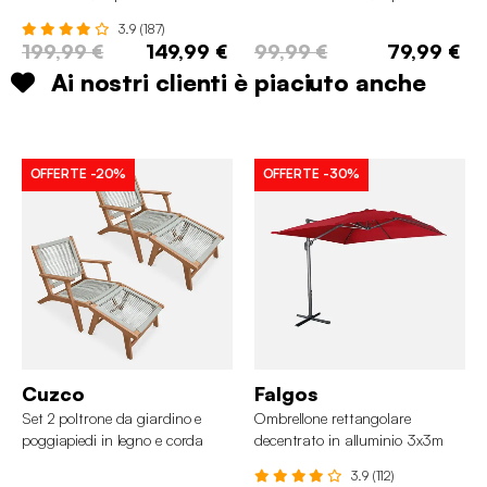
3.9 (187)
199,99 €
149,99 €
99,99 €
79,99 €
Ai nostri clienti è piaciuto anche
OFFERTE
-20%
OFFERTE
-30%
Cuzco
Falgos
Set 2 poltrone da giardino e
Ombrellone rettangolare
poggiapiedi in legno e corda
decentrato in alluminio 3x3m
3.9 (112)