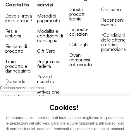
Contatto
servizi
I nostri
Chi siamo
prodotti
Dove si trova
Metodi di
iconici
Recensioni
il mio ordine?
pagamento
sweeek
Le nostre
Resi e
Modalità e
collezioni
*Condizioni
rimborsi
condizioni di
delle offerte
consegna
Cataloghi
e codici
Richiami di
promozionali
prodotto
Gift Card
Divani
compressi
Il mio
Programma
sottovuoto
prodotto è
fedeltà
danneggiato
Pezzi di
Domande
ricambio
frequenti
Continua senza consenso
Attivazione
Contattaci
della garanzia
Cookies!
Utilizziamo i nostri cookies e di terze parti per migliorare le operazioni e
le prestazioni del sito web, garantire alcune funzionalità attraverso l'uso
di cookies tecnici, adattare i contenuti e personalizzare i nostri annunci