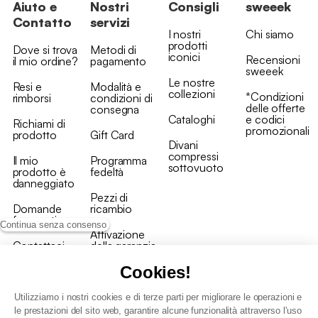
Aiuto e
Nostri
Consigli
sweeek
Contatto
servizi
I nostri
Chi siamo
prodotti
Dove si trova
Metodi di
iconici
Recensioni
il mio ordine?
pagamento
sweeek
Le nostre
Resi e
Modalità e
collezioni
*Condizioni
rimborsi
condizioni di
delle offerte
consegna
Cataloghi
e codici
Richiami di
promozionali
prodotto
Gift Card
Divani
compressi
Il mio
Programma
sottovuoto
prodotto è
fedeltà
danneggiato
Pezzi di
Domande
ricambio
frequenti
Continua senza consenso
Attivazione
Contattaci
della garanzia
Cookies!
Utilizziamo i nostri cookies e di terze parti per migliorare le operazioni e
le prestazioni del sito web, garantire alcune funzionalità attraverso l'uso