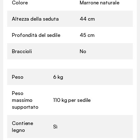
Colore
Marrone naturale
Altezza della seduta
44 cm
Profondità del sedile
45 cm
Braccioli
No
Peso
6 kg
Peso
massimo
110 kg per sedile
supportato
Contiene
Sì
legno