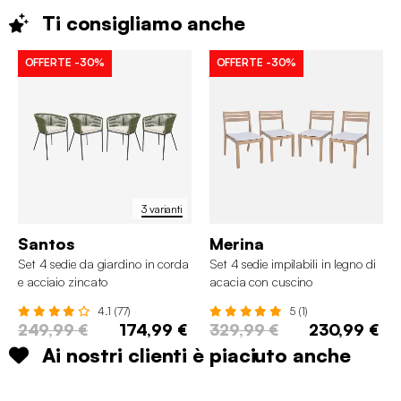
Ti consigliamo
anche
OFFERTE
-30%
OFFERTE
-30%
3 varianti
Santos
Merina
Set 4 sedie da giardino in corda
Set 4 sedie impilabili in legno di
e acciaio zincato
acacia con cuscino
4.1 (77)
5 (1)
249,99 €
174,99 €
329,99 €
230,99 €
Ai nostri clienti è piaciuto anche