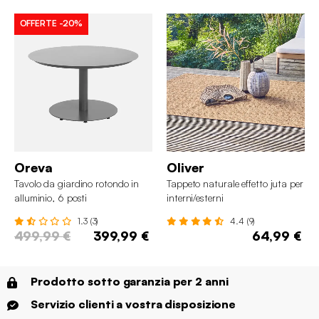
OFFERTE
-20%
Oreva
Oliver
Tavolo da giardino rotondo in
Tappeto naturale effetto juta per
alluminio, 6 posti
interni/esterni
1.3 (3)
4.4 (9)
499,99 €
399,99 €
64,99 €
Prodotto sotto garanzia per 2 anni
Servizio clienti a vostra disposizione