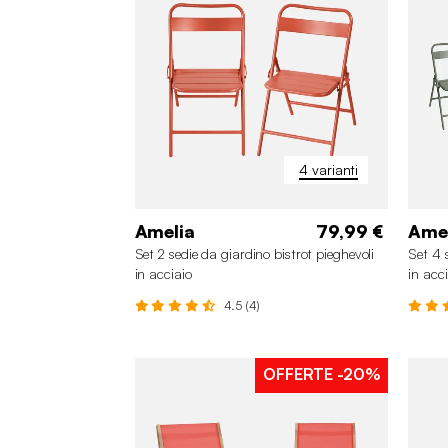
4 varianti
Amelia
79,99 €
Ame
Set 2 sedie da giardino bistrot pieghevoli
Set 4 
in acciaio
in acc
4.5 (4)
OFFERTE
-20%