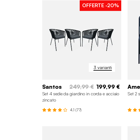
OFFERTE
-20%
3 varianti
Santos
249,99 €
199,99 €
Ame
Set 4 sedie da giardino in corda e acciaio
Set 2 
zincato
4.1 (77)