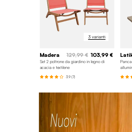
3 varianti
Madera
129,99 €
103,99 €
Lati
Set 2 poltrone da giardino in legno di
Panca 
acacia e textilene
allumin
3.9 (7)