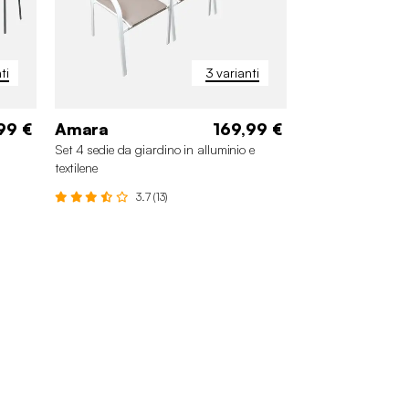
ti
3 varianti
99 €
Amara
169,99 €
Set 4 sedie da giardino in alluminio e
textilene
3.7 (13)