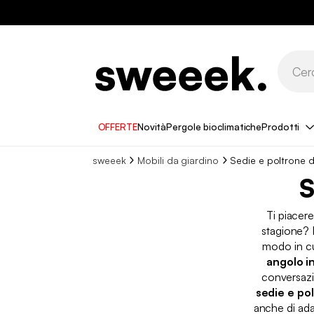
OFFERTE
Novità
Pergole bioclimatiche
Prodotti
sweeek
Mobili da giardino
Sedie e poltrone d
S
Ti piacere
stagione?
modo in cui
angolo i
conversazi
sedie e pol
anche di ada