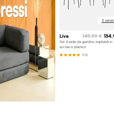
3 varian
Liva
149,99 €
134,
Set 4 sedie da giardino impilabili in
acciaio e plastica
5 (1)