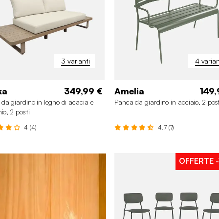
3 varianti
4 varian
ka
349,99 €
Amelia
149,
da giardino in legno di acacia e
Panca da giardino in acciaio, 2 post
io, 2 posti
4 (4)
4.7 (7)
OFFERTE
-