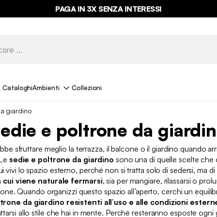
ULTIME OCCASIONI FINO AL -70%*
PAGA IN 3X SENZA INTERESSI
Cataloghi
Ambienti
Collezioni
a giardino
edie e poltrone da giardi
bbe sfruttare meglio la terrazza, il balcone o il giardino quando arri
 Le
sedie e poltrone da giardino
sono una di quelle scelte che 
 vivi lo spazio esterno, perché non si tratta solo di sedersi, ma di
n cui viene naturale fermarsi
, sia per mangiare, rilassarsi o pro
one. Quando organizzi questo spazio all’aperto, cerchi un equilibr
trone da giardino resistenti all’uso e alle condizioni estern
ttarsi allo stile che hai in mente. Perché resteranno esposte ogni g