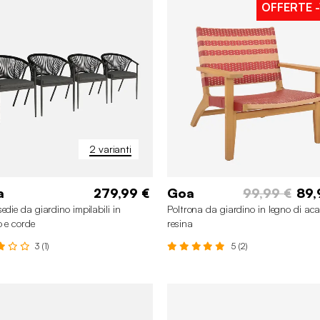
OFFERTE
-
2 varianti
a
279,99 €
Goa
99,99 €
89,
edie da giardino impilabili in
Poltrona da giardino in legno di aca
o e corde
resina
3 (1)
5 (2)