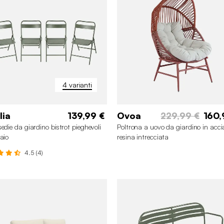
+6
4 varianti
lia
139,99 €
Ovoa
229,99 €
160,
sedie da giardino bistrot pieghevoli
Poltrona a uovo da giardino in acci
iaio
resina intrecciata
4.5 (4)