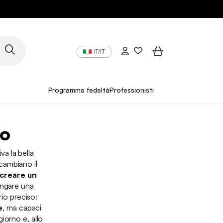
IT/IT
Programma fedeltà
Professionisti
no
va la bella
cambiano il
creare un
lungare una
io preciso:
e
, ma capaci
iorno e, allo