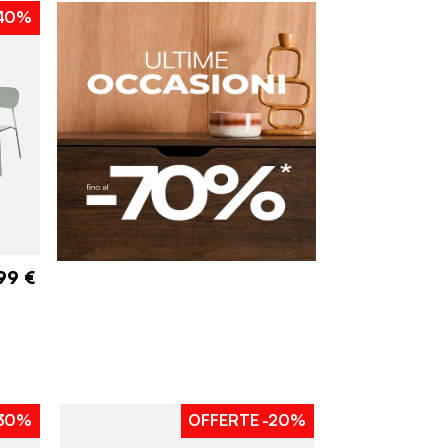
40%
99 €
30%
OFFERTE
-20%