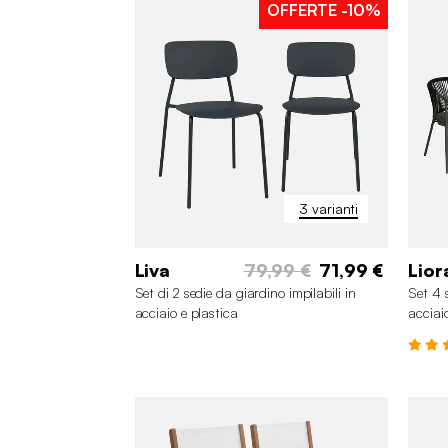
OFFERTE
-10%
3 varianti
Liva
79,99 €
71,99 €
Lior
Set di 2 sedie da giardino impilabili in
Set 4 s
acciaio e plastica
acciai