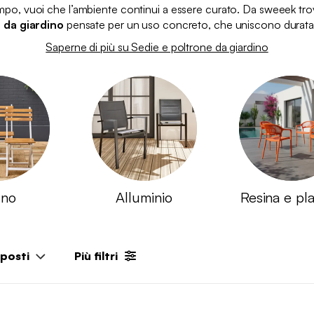
mpo, vuoi che l’ambiente continui a essere curato. Da sweeek tro
 da giardino
pensate per un uso concreto, che uniscono durata
Saperne di più su Sedie e poltrone da giardino
gno
Alluminio
Resina e pla
posti
Più filtri