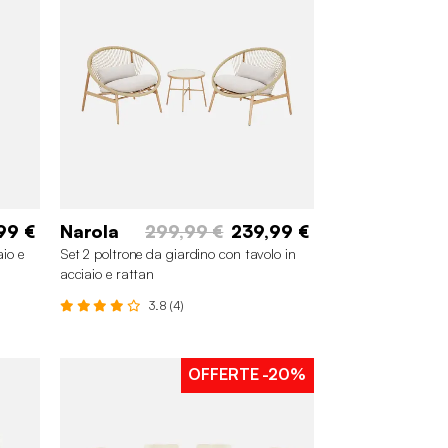
99 €
Narola
299,99 €
239,99 €
aio e
Set 2 poltrone da giardino con tavolo in
acciaio e rattan
3.8 (4)
OFFERTE
-20%