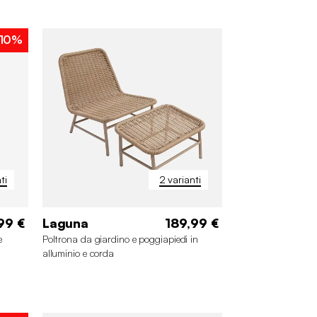
10%
ti
2 varianti
99 €
Laguna
189,99 €
e
Poltrona da giardino e poggiapiedi in
alluminio e corda