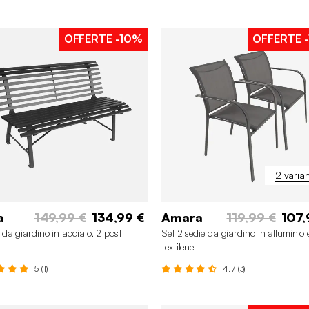
OFFERTE
-10%
OFFERTE
-
2 varian
a
149,99 €
134,99 €
Amara
119,99 €
107,
da giardino in acciaio, 2 posti
Set 2 sedie da giardino in alluminio 
textilene
5 (1)
4.7 (3)