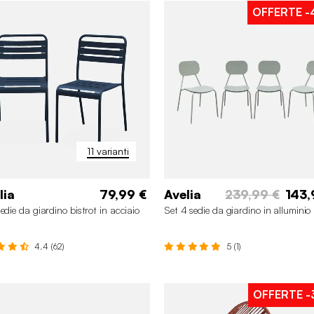
OFFERTE
-
11 varianti
lia
79,99 €
Avelia
239,99 €
143,
sedie da giardino bistrot in acciaio
Set 4 sedie da giardino in alluminio
4.4 (62)
5 (1)
OFFERTE
-