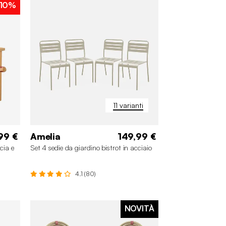
10%
11 varianti
99 €
Amelia
149,99 €
cia e
Set 4 sedie da giardino bistrot in acciaio
4.1 (80)
NOVITÀ