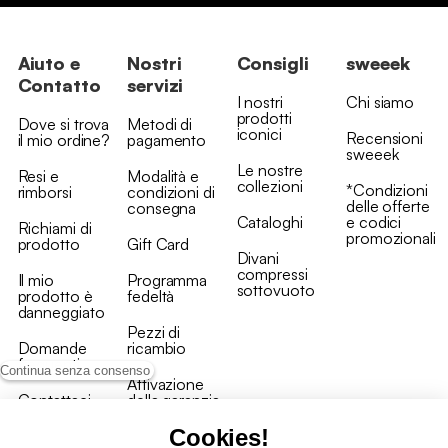
Aiuto e
Nostri
Consigli
sweeek
Contatto
servizi
I nostri
Chi siamo
prodotti
Dove si trova
Metodi di
iconici
Recensioni
il mio ordine?
pagamento
sweeek
Le nostre
Resi e
Modalità e
collezioni
*Condizioni
rimborsi
condizioni di
delle offerte
consegna
Cataloghi
e codici
Richiami di
promozionali
prodotto
Gift Card
Divani
compressi
Il mio
Programma
sottovuoto
prodotto è
fedeltà
danneggiato
Pezzi di
Domande
ricambio
frequenti
Continua senza consenso
Attivazione
Contattaci
della garanzia
Cookies!