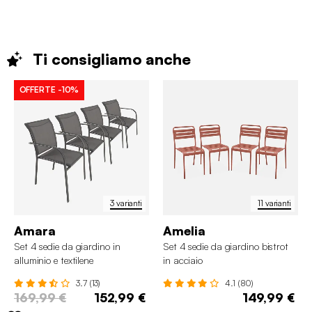
Ti consigliamo
anche
OFFERTE
-10%
3 varianti
11 varianti
Amara
Amelia
Set 4 sedie da giardino in
Set 4 sedie da giardino bistrot
alluminio e textilene
in acciaio
3.7 (13)
4.1 (80)
169,99 €
152,99 €
149,99 €