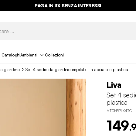
PAGA IN 3X SENZA INTERESSI
Cataloghi
Ambienti
Collezioni
a giardino
Set 4 sedie da giardino impilabili in acciaio e plastica
Liva
Set 4 sedie
plastica
MTCHRPLX4TC
149
,