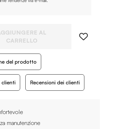
time tendenze via e-mail.
AGGIUNGERE AL
CARRELLO
ne del prodotto
lienti
Recensioni dei clienti
fortevole
za manutenzione