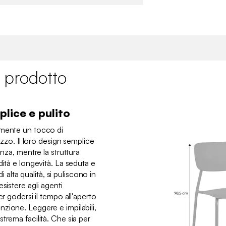
 prodotto
lice e pulito
amente un tocco di
azzo. Il loro design semplice
anza, mentre la struttura
dità e longevità. La seduta e
di alta qualità, si puliscono in
sistere agli agenti
er godersi il tempo all'aperto
zione. Leggere e impilabili,
trema facilità. Che sia per