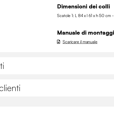
Dimensioni dei colli
Scatole 1: L 84 x l 61 x h 50 cm -
Manuale di montagg
Scaricare il manuale
ti
lienti