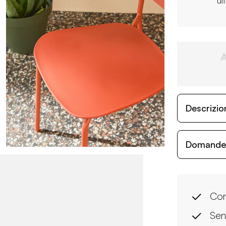
ul
Descrizio
Domande c
Con
Sen