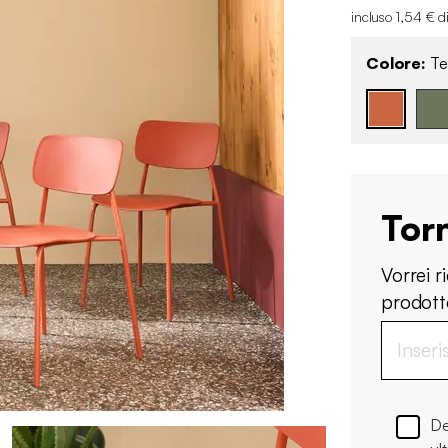
incluso 1,54 € d
Colore:
Te
Tor
Vorrei 
prodotto
De