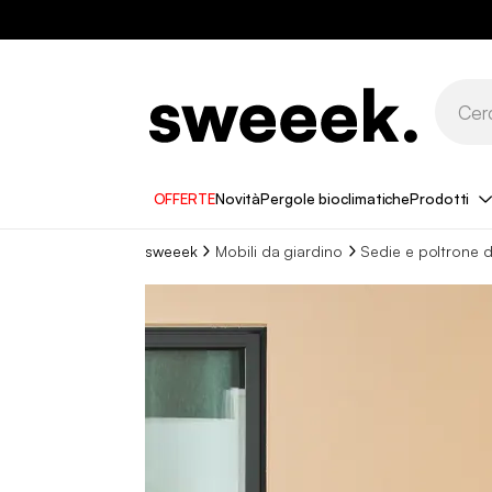
OFFERTE
Novità
Pergole bioclimatiche
Prodotti
sweeek
Mobili da giardino
Sedie e poltrone d