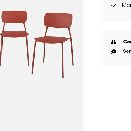
Mon
Gar
Ser