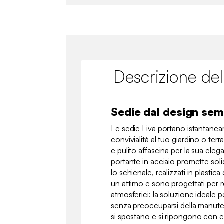
Descrizione del
Sedie dal design semp
Le sedie Liva portano istantane
convivialità al tuo giardino o terr
e pulito affascina per la sua eleg
portante in acciaio promette soli
lo schienale, realizzati in plastica 
un attimo e sono progettati per re
atmosferici: la soluzione ideale p
senza preoccuparsi della manuten
si spostano e si ripongono con es