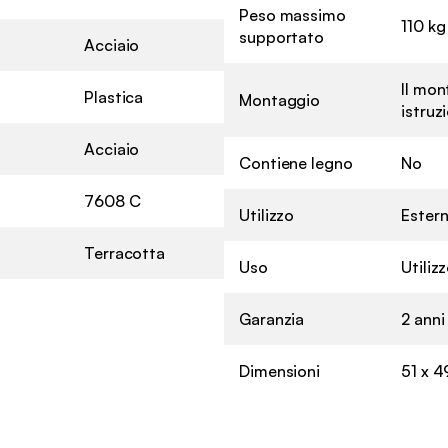
Peso massimo
110 kg
supportato
Acciaio
Il mon
Plastica
Montaggio
istruz
Acciaio
Contiene legno
No
7608 C
Utilizzo
Ester
Terracotta
Uso
Utiliz
Garanzia
2 anni
Dimensioni
51 x 4