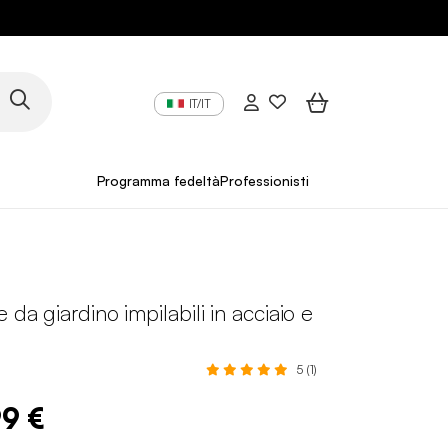
IT/IT
Programma fedeltà
Professionisti
 da giardino impilabili in acciaio e
5 (1)
99 €