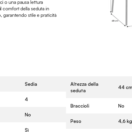
ici o una pausa lettura
il comfort della seduta in
o, garantendo stile e praticità
Sedia
Altezza della
44 c
seduta
4
Braccioli
No
No
Peso
4,6 kg
Sì