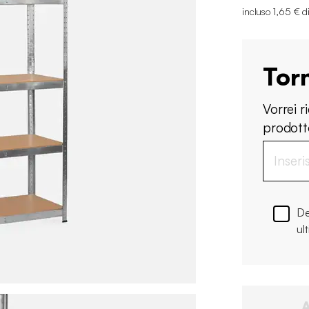
incluso 1,65 € d
Tor
Vorrei 
prodotto
De
ul