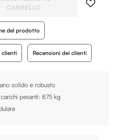
CARRELLO
ne del prodotto
lienti
Recensioni dei clienti
iano solido e robusto
 carichi pesanti: 875 kg
ulare