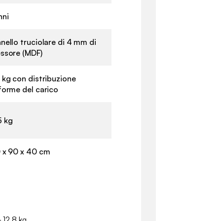
nni
nello truciolare di 4 mm di
ssore (MDF)
 kg con distribuzione
forme del carico
 kg
 x 90 x 40 cm
- 12.8 kg