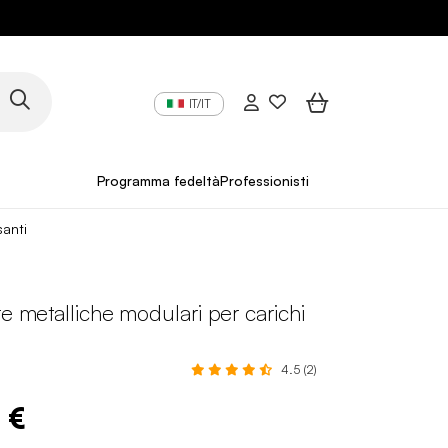
IT/IT
Programma fedeltà
Professionisti
santi
re metalliche modulari per carichi
4.5 (2)
 €