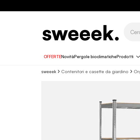
OFFERTE
Novità
Pergole bioclimatiche
Prodotti
sweeek
Contenitori e casette da giardino
Or