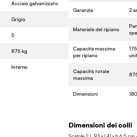
Acciaio galvanizzato
Garanzia
2 a
Grigio
Pan
Materiale del ripiano
spe
5
Capacità massima
175
875 kg
per ripiano
uni
Interno
Capacità totale
875
massima
Dimensioni
180
Dimensioni dei colli
Scatole 1: L 93 x l 41 x h 6.5 cm 