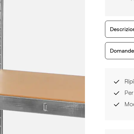
Descrizio
Domande c
Rip
Per
Mod