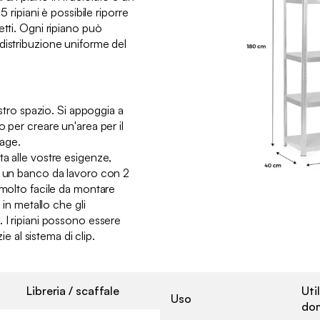
5 ripiani è possibile riporre
etti. Ogni ripiano può
distribuzione uniforme del
ostro spazio. Si appoggia a
o per creare un'area per il
rage.
a alle vostre esigenze,
n un banco da lavoro con 2
 molto facile da montare
e in metallo che gli
 I ripiani possono essere
zie al sistema di clip.
Libreria / scaffale
Uti
Uso
do