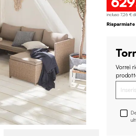
629
incluso 7,26 € d
Risparmiate
Tor
Vorrei 
prodotto
De
ul