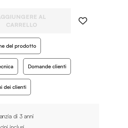
AGGIUNGERE AL
CARRELLO
ne del prodotto
ecnica
Domande clienti
 dei clienti
anzia di 3 anni
ini inclusi