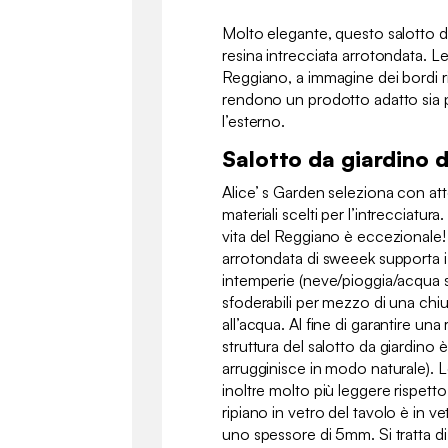
Molto elegante, questo salotto d
resina intrecciata arrotondata. Le
Reggiano, a immagine dei bordi ri
rendono un prodotto adatto sia p
l’esterno.
Salotto da giardino d
Alice’ s Garden seleziona con att
materiali scelti per l’intrecciatur
vita del Reggiano è eccezionale! 
arrotondata di sweeek supporta i 
intemperie (neve/pioggia/acqua sa
sfoderabili per mezzo di una chi
all’acqua. Al fine di garantire una 
struttura del salotto da giardino è
arrugginisce in modo naturale). L
inoltre molto più leggere rispetto a
ripiano in vetro del tavolo è in 
uno spessore di 5mm. Si tratta di