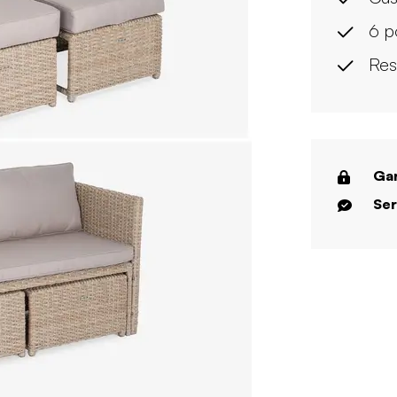
6 p
Res
Gar
Ser