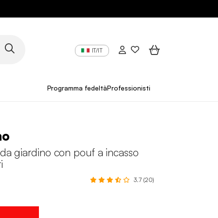
IT/IT
Programma fedeltà
Professionisti
no
 da giardino con pouf a incasso
i
3.7 (20)