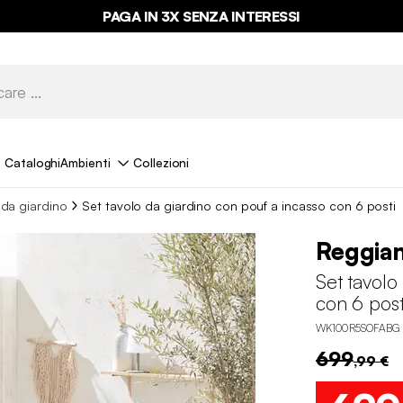
PAGA IN 3X SENZA INTERESSI
Cataloghi
Ambienti
Collezioni
 da giardino
Set tavolo da giardino con pouf a incasso con 6 posti
Reggia
Set tavolo
con 6 post
WK100R5SOFABG
699
,99 €