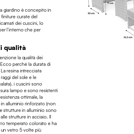
a giardino è concepito in
 finiture curate del
camati dei cuscini, lo
er l’interno che per
i qualità
enzione la qualità dei
a. Ecco perché la durata di
La resina intrecciata
raggi del sole e le
lata). i cuscini sono
usura lampo e sono resistenti
resistenza ottimale, la
 in alluminio rinforzato (non
e strutture in alluminio sono
lle strutture in acciaio. Il
vetro temperato colorato e ha
 un vetro 5 volte più