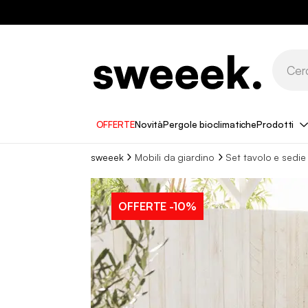
OFFERTE
Novità
Pergole bioclimatiche
Prodotti
sweeek
Mobili da giardino
Set tavolo e sedie
OFFERTE
-10%