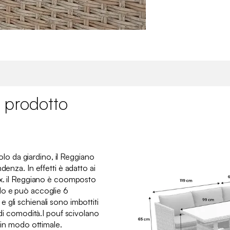
 prodotto
avolo da giardino, il Reggiano
denza. In effetti è adatto ai
ax. il Reggiano è coomposto
lo e può accoglie 6
 gli schienali sono imbottiti
 di comodità.I pouf scivolano
i in modo ottimale.