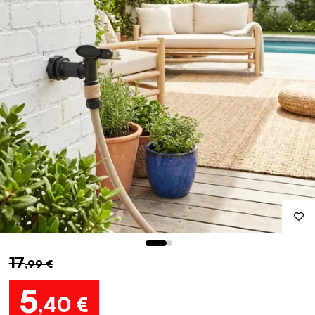
17
,99 €
5
,40 €