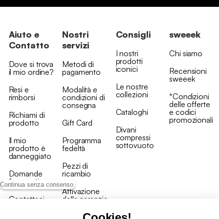
Aiuto e
Nostri
Consigli
sweeek
Contatto
servizi
I nostri
Chi siamo
prodotti
Dove si trova
Metodi di
iconici
Recensioni
il mio ordine?
pagamento
sweeek
Le nostre
Resi e
Modalità e
collezioni
*Condizioni
rimborsi
condizioni di
delle offerte
consegna
Cataloghi
e codici
Richiami di
promozionali
prodotto
Gift Card
Divani
compressi
Il mio
Programma
sottovuoto
prodotto è
fedeltà
danneggiato
Pezzi di
Domande
ricambio
frequenti
Continua senza consenso
Attivazione
Contattaci
della garanzia
Cookies!