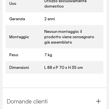
Utilizzo esclusivamente
Uso
domestico
Garanzia
2 anni
Nessun montaggio: il
Montaggio
prodotto viene consegnato
già assemblato
Peso
7 kg
Dimensioni
L 88 x P 70 x H 35 cm
Domande clienti