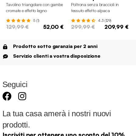
Tavolino triangolare con gambe
Poltrona senza braccioli in
cromate e effetto legno
tessuto effetto alpaca
sottovuota e compressa
5 (1)
4.3 (129)
129,99 €
52,00 €
299,99 €
209,99 €
Prodotto sotto garanzia per 2 anni
Servizio clienti a vostra disposizione
Seguici
La tua casa amerà i nostri nuovi
prodotti.
Iscriviti per ottenere uno sconto del 10%