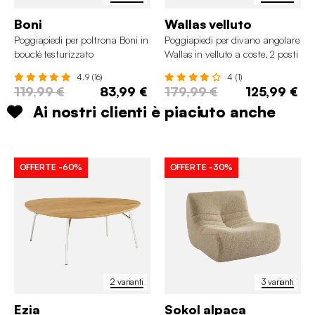
Boni
Wallas velluto
Poggiapiedi per poltrona Boni in
Poggiapiedi per divano angolare
bouclé testurizzato
Wallas in velluto a coste, 2 posti
4.9 (16)
4 (1)
119,99 €
83,99 €
179,99 €
125,99 €
Ai nostri clienti è piaciuto anche
OFFERTE
-60%
OFFERTE
-30%
2 varianti
3 varianti
Ezia
Sokol alpaca