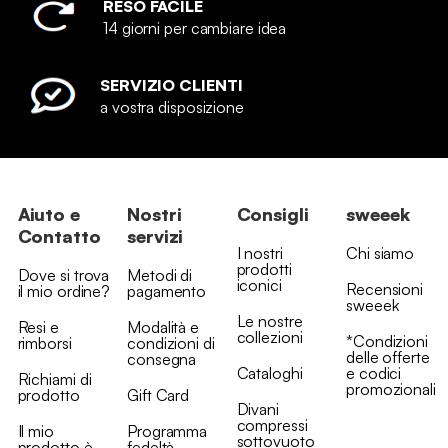
RESO FACILE
14 giorni per cambiare idea
SERVIZIO CLIENTI
a vostra disposizione
Aiuto e
Nostri
Consigli
sweeek
Contatto
servizi
I nostri
Chi siamo
prodotti
Dove si trova
Metodi di
iconici
Recensioni
il mio ordine?
pagamento
sweeek
Le nostre
Resi e
Modalità e
collezioni
*Condizioni
rimborsi
condizioni di
delle offerte
consegna
Cataloghi
e codici
Richiami di
promozionali
prodotto
Gift Card
Divani
compressi
Il mio
Programma
sottovuoto
prodotto è
fedeltà