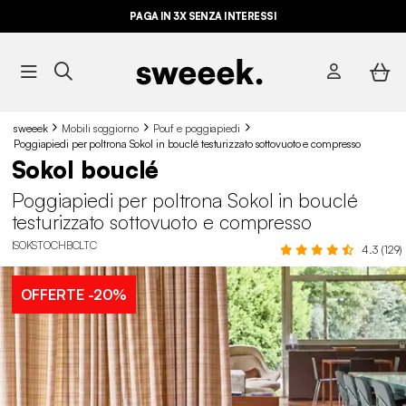
PAGA IN 3X SENZA INTERESSI
sweeek
Mobili soggiorno
Pouf e poggiapiedi
Poggiapiedi per poltrona Sokol in bouclé testurizzato sottovuoto e compresso
Sokol bouclé
Poggiapiedi per poltrona Sokol in bouclé
testurizzato sottovuoto e compresso
ISOKSTOCHBCLTC
4.3 (129)
OFFERTE
-20%