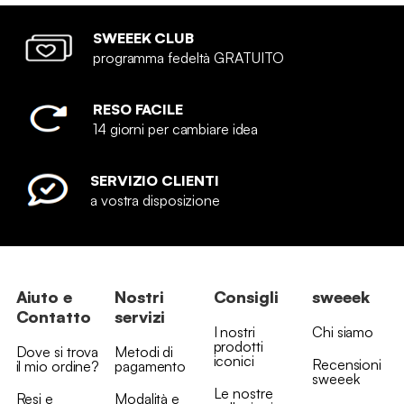
SWEEEK CLUB
programma fedeltà GRATUITO
RESO FACILE
14 giorni per cambiare idea
SERVIZIO CLIENTI
a vostra disposizione
Aiuto e
Nostri
Consigli
sweeek
Contatto
servizi
I nostri
Chi siamo
prodotti
Dove si trova
Metodi di
iconici
Recensioni
il mio ordine?
pagamento
sweeek
Le nostre
Resi e
Modalità e