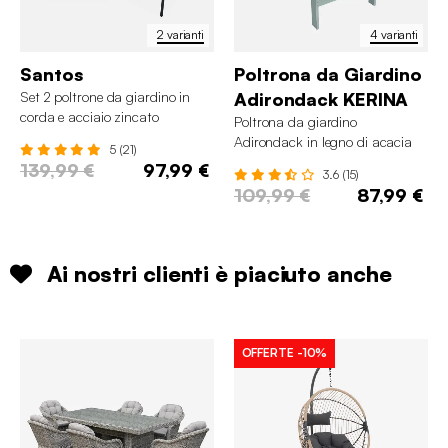
2 varianti
4 varianti
Santos
Poltrona da Giardino
Set 2 poltrone da giardino in
Adirondack KERINA
corda e acciaio zincato
Poltrona da giardino
Adirondack in legno di acacia
5 (21)
139,99 €
97,99 €
3.6 (15)
109,99 €
87,99 €
Ai nostri clienti è piaciuto anche
OFFERTE
-10%