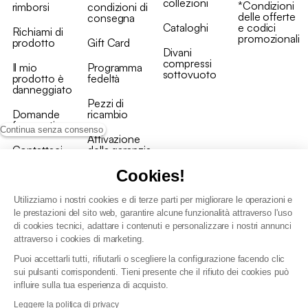
collezioni
*Condizioni
rimborsi
condizioni di
delle offerte
consegna
Cataloghi
e codici
Richiami di
promozionali
prodotto
Gift Card
Divani
compressi
Il mio
Programma
sottovuoto
prodotto è
fedeltà
danneggiato
Pezzi di
Domande
ricambio
frequenti
Continua senza consenso
Attivazione
Contattaci
della garanzia
Cookies!
Utilizziamo i nostri cookies e di terze parti per migliorare le operazioni e
le prestazioni del sito web, garantire alcune funzionalità attraverso l'uso
di cookies tecnici, adattare i contenuti e personalizzare i nostri annunci
Condizioni generali vendita
attraverso i cookies di marketing.
Condizioni Generali d'Uso del Programma Fedeltà
Puoi accettarli tutti, rifiutarli o scegliere la configurazione facendo clic
Politica di gestione dei dati personali e dei cookie
sui pulsanti corrispondenti. Tieni presente che il rifiuto dei cookies può
Condizioni generali di vendita per clienti professionali
influire sulla tua esperienza di acquisto.
Dichiarazione di accessibilità
Leggere la politica di privacy