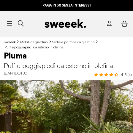
ULTIME OCCASIONI FINO AL -70%*
PAGA IN 3X SENZA INTERESSI
sweeek
Mobili da giardino
Sedie e poltrone da giardino
Puff e poggiapiedi da esterno in olefina
Pluma
Puff e poggiapiedi da esterno in olefina
BEANRLXSTBG
4.5 (4)