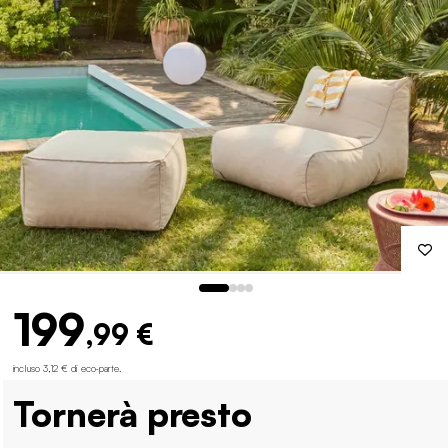
199
,99 €
incluso 3,12 € di eco-parte
.
Tornerà presto