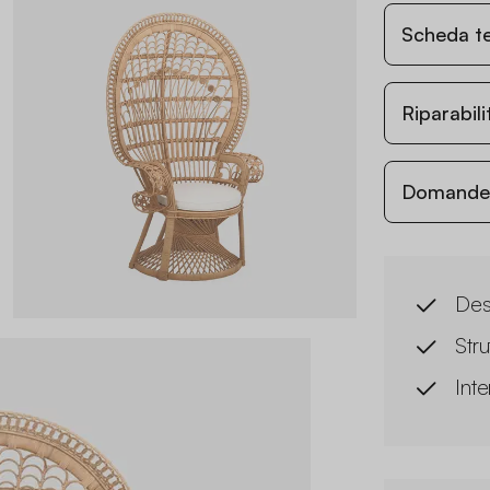
Scheda t
Riparabil
Domande c
Des
Stru
Int