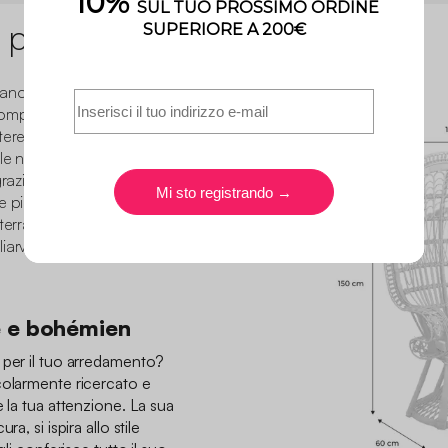
 prodotto
vitano da voi con la nostra
omplesso e lavorato in
ere a qualsiasi spazio.
le naturale e autentico che
grazie al suo cuscino
e piacevoli momenti di
 terrazza o un balcone,
iarvi con la sola sua
e e bohémien
 per il tuo arredamento?
colarmente ricercato e
e la tua attenzione. La sua
a, si ispira allo stile