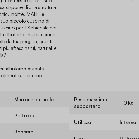
gli conferisce tutto il suo
a dispone di una struttura
chic. Inoltre, MAHE è
 suo piccolo cuscino di
uscino per il Schienale per
a all'interno in una camera
otto la tua pergola, questa
 più affascinanti, naturali e
rla?
ona all'interno durante
ipalmente all'esterno.
Marrone naturale
Peso massimo
110 kg
supportato
Poltrona
Utilizzo
Interno
Boheme
Uso
Utilizz