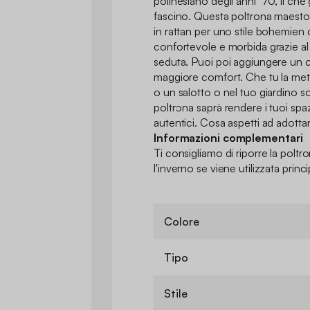
polinesiano degli anni '70, il che 
fascino. Questa poltrona maestos
in rattan per uno stile bohemien 
confortevole e morbida grazie al
seduta. Puoi poi aggiungere un c
maggiore comfort. Che tu la mett
o un salotto o nel tuo giardino s
poltrona saprà rendere i tuoi spazi
autentici. Cosa aspetti ad adotta
Informazioni complementari
Ti consigliamo di riporre la poltr
l'inverno se viene utilizzata princ
Colore
Tipo
Stile