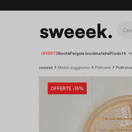
OFFERTE
Novità
Pergole bioclimatiche
Prodotti
sweeek
Mobili soggiorno
Poltrone
Poltrona
OFFERTE
-15%