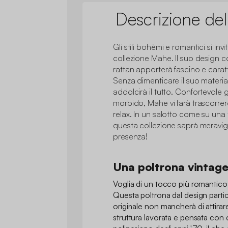
Descrizione del
Gli stili bohèmi e romantici si in
collezione Mahe. Il suo design c
rattan apporterà fascino e caratt
Senza dimenticare il suo materia
addolcirà il tutto. Confortevole 
morbido, Mahe vi farà trascorrer
relax. In un salotto come su una
questa collezione saprà meravigl
presenza!
Una poltrona vintag
Voglia di un tocco più romantico
Questa poltrona dal design parti
originale non mancherà di attirar
struttura lavorata e pensata con cur