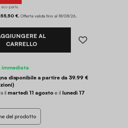
i eco-parte
.
 55,50 €.
Offerta valida fino al 18/08/26.
AGGIUNGERE AL
CARRELLO
e immediata
a disponibile a partire da
39.99 €
zioni
)
a il
martedì 11 agosto
e il
lunedì 17
ne del prodotto