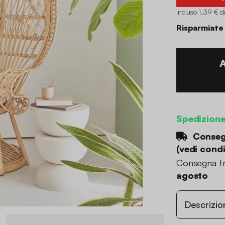
incluso 1,39 € d
Risparmiate
Spedizion
Consegn
(
vedi condi
Consegna tr
agosto
Descrizio