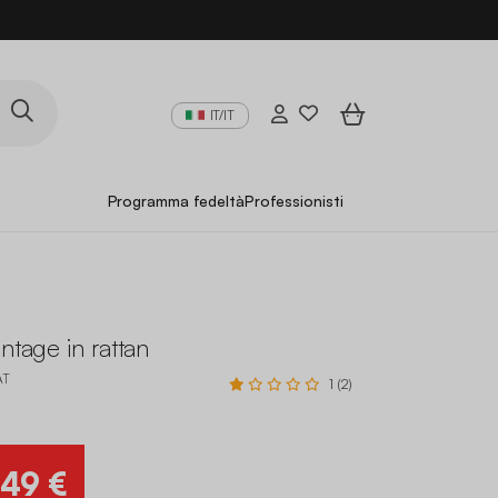
IT/IT
Programma fedeltà
Professionisti
intage in rattan
AT
1 (2)
,49 €