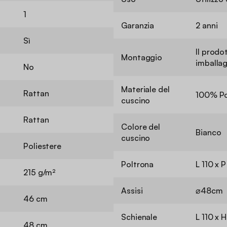
1
Garanzia
2 anni
Sì
Il prodo
Montaggio
imballag
No
Materiale del
Rattan
100% Po
cuscino
Rattan
Colore del
Bianco
cuscino
Poliestere
Poltrona
L 110 x 
215 g/m²
Assisi
⌀48cm
46 cm
Schienale
L 110 x 
48 cm