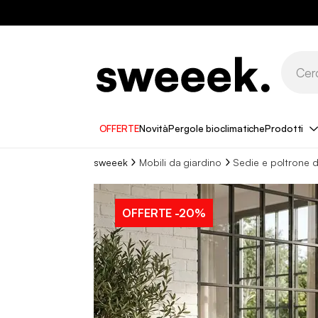
OFFERTE
Novità
Pergole bioclimatiche
Prodotti
sweeek
Mobili da giardino
Sedie e poltrone d
OFFERTE
-20%