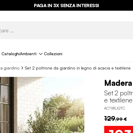
PAGA IN 3X SENZA INTERESSI
Cataloghi
Ambienti
Collezioni
a giardino
Set 2 poltrone da giardino in legno di acacia e textilene
Madera
Set 2 polt
e textilene
ACTXRLX2TC
129
,99 €