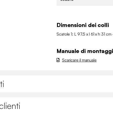
Dimensioni dei colli
Scatole 1: L 97.5 x l 61 x h 31 cm 
Manuale di montagg
Scaricare il manuale
ti
lienti