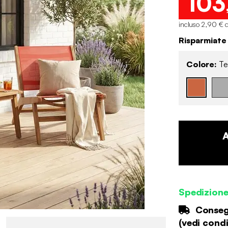
103
incluso 2,90 € d
Risparmiate
Colore:
Te
Spedizion
Consegn
(
vedi condi