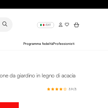
IT/IT
Programma fedeltà
Professionisti
rone da giardino in legno di acacia
3.9 (7)