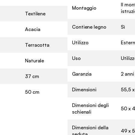
Il mon
Montaggio
istruz
Textilene
Contiene legno
Sì
Acacia
Utilizzo
Ester
Terracotta
Uso
Utiliz
Naturale
Garanzia
2 anni
37 cm
Dimensioni
55,5 x
50 cm
Dimensioni degli
50 x 
schienali
Dimensioni della
49 x 
seduta