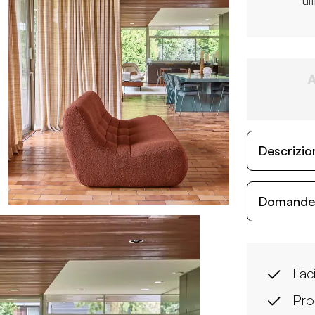
ul
Descrizio
Domande c
Fac
Pro