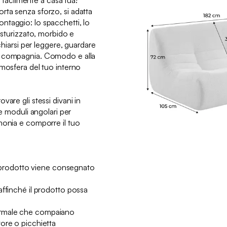
la facilmente a casa tua!
ta senza sforzo, si adatta
ntaggio: lo spacchetti, lo
testurizzato, morbido e
cchiarsi per leggere, guardare
n compagnia. Comodo e alla
tmosfera del tuo interno
are gli stessi divani in
 e moduli angolari per
monia e comporre il tuo
to prodotto viene consegnato
affinché il prodotto possa
rmale che compaiano
ore o picchietta