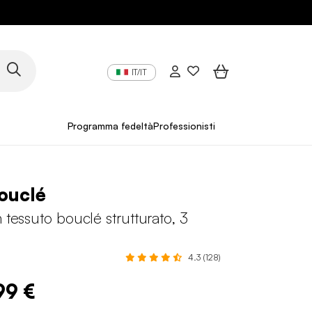
IT/IT
Programma fedeltà
Professionisti
ouclé
n tessuto bouclé strutturato, 3
4.3 (128)
99 €