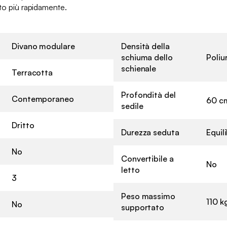
uto più rapidamente.
Divano modulare
Densità della
schiuma dello
Poliu
schienale
Terracotta
Profondità del
Contemporaneo
60 c
sedile
Dritto
Durezza seduta
Equil
No
Convertibile a
No
letto
3
Peso massimo
110 k
No
supportato