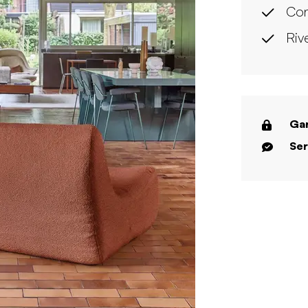
Con
Riv
Gar
Ser