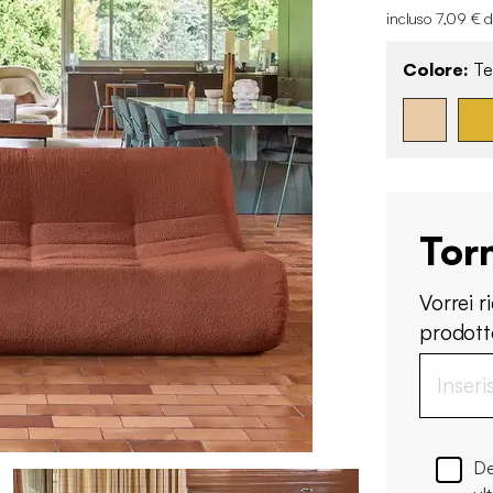
incluso 7,09 € d
Colore:
Te
Tor
Vorrei 
prodotto
De