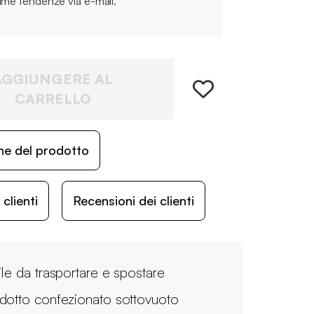
time tendenze via e-mail.
AGGIUNGERE AL
CARRELLO
ne del prodotto
lienti
Recensioni dei clienti
ile da trasportare e spostare
dotto confezionato sottovuoto