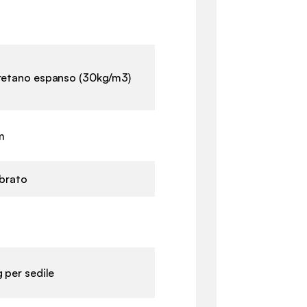
retano espanso (30kg/m3)
m
ibrato
g per sedile