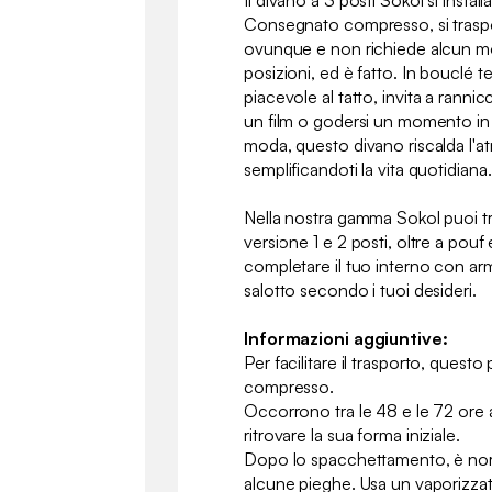
Il divano a 3 posti Sokol si instal
Consegnato compresso, si traspor
ovunque e non richiede alcun mo
posizioni, ed è fatto. In bouclé 
piacevole al tatto, invita a ranni
un film o godersi un momento i
moda, questo divano riscalda l'a
semplificandoti la vita quotidiana.
Nella nostra gamma Sokol puoi trov
versione 1 e 2 posti, oltre a pouf
completare il tuo interno con ar
salotto secondo i tuoi desideri.
Informazioni aggiuntive:
Per facilitare il trasporto, ques
compresso.
Occorrono tra le 48 e le 72 ore 
ritrovare la sua forma iniziale.
Dopo lo spacchettamento, è no
alcune pieghe. Usa un vaporizzat