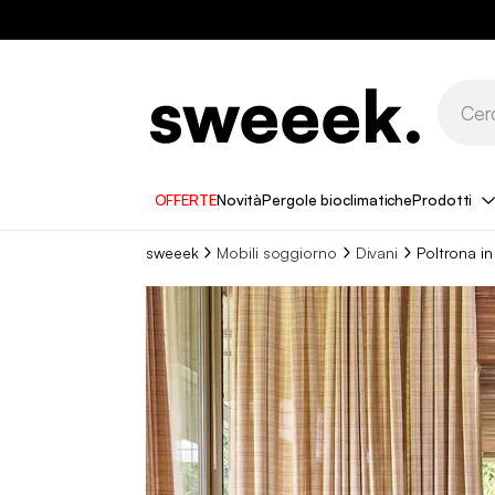
OFFERTE
Novità
Pergole bioclimatiche
Prodotti
sweeek
Mobili soggiorno
Divani
Poltrona in