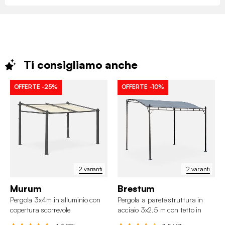
Ti consigliamo
anche
OFFERTE
-25%
OFFERTE
-10%
2 varianti
2 varianti
Murum
Brestum
Pergola 3x4m in alluminio con
Pergola a parete struttura in
copertura scorrevole
acciaio 3x2,5 m con tetto in
tessuto