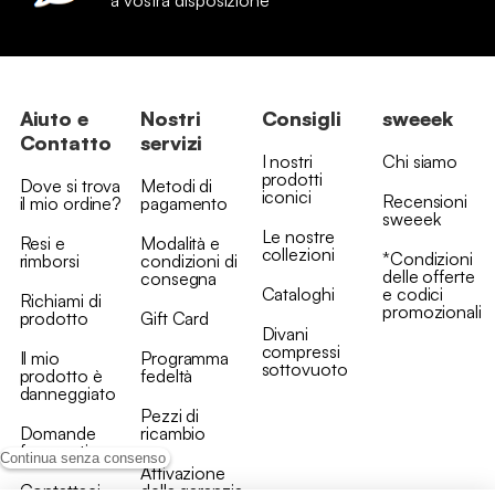
a vostra disposizione
Aiuto e
Nostri
Consigli
sweeek
Contatto
servizi
I nostri
Chi siamo
prodotti
Dove si trova
Metodi di
iconici
Recensioni
il mio ordine?
pagamento
sweeek
Le nostre
Resi e
Modalità e
collezioni
*Condizioni
rimborsi
condizioni di
delle offerte
consegna
Cataloghi
e codici
Richiami di
promozionali
prodotto
Gift Card
Divani
compressi
Il mio
Programma
sottovuoto
prodotto è
fedeltà
danneggiato
Pezzi di
Domande
ricambio
frequenti
Continua senza consenso
Attivazione
Contattaci
della garanzia