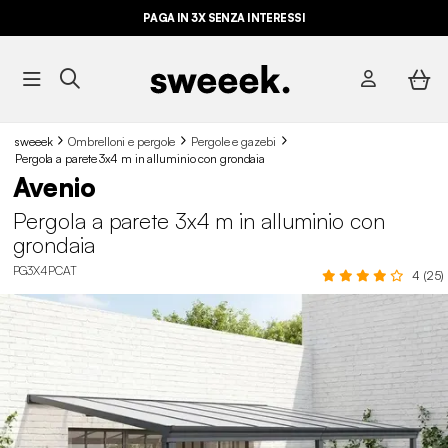
PAGA IN 3X SENZA INTERESSI
sweeek
Ombrelloni e pergole
Pergole e gazebi
Pergola a parete 3x4 m in alluminio con grondaia
Avenio
Pergola a parete 3x4 m in alluminio con
grondaia
PG3X4PCAT
4 (25)