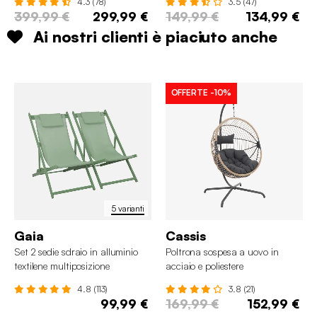
4.3 (78)
3.5 (47)
399,99 €
299,99 €
149,99 €
134,99 €
Ai nostri clienti è piaciuto anche
OFFERTE
-10%
5 varianti
Gaia
Cassis
Set 2 sedie sdraio in alluminio
Poltrona sospesa a uovo in
textilene multiposizione
acciaio e poliestere
4.8 (113)
3.8 (21)
99,99 €
169,99 €
152,99 €