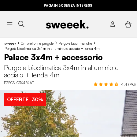
PAGA IN 3X SENZA INTERESSI
sweeek
Ombrelloni e pergole
Pergole bioclimatiche
Pergola bioclimatica 3x4m in alluminio e acciaio + tenda 4m
Palace 3x4m + accessorio
Pergola bioclimatica 3x4m in alluminio e
acciaio + tenda 4m
PGBCSLC3X4R4AT
4.4 (793)
OFFERTE
-30%