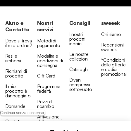
Aiuto e
Nostri
Consigli
sweeek
Contatto
servizi
I nostri
Chi siamo
prodotti
Dove si trova
Metodi di
iconici
Recensioni
il mio ordine?
pagamento
sweeek
Le nostre
Resi e
Modalità e
collezioni
*Condizioni
rimborsi
condizioni di
delle offerte
consegna
Cataloghi
e codici
Richiami di
promozionali
prodotto
Gift Card
Divani
compressi
Il mio
Programma
sottovuoto
prodotto è
fedeltà
danneggiato
Pezzi di
Domande
ricambio
frequenti
Continua senza consenso
Attivazione
Contattaci
della garanzia