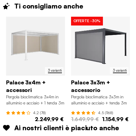
Ti consigliamo
anche
OFFERTE
-30%
3 varianti
3 varianti
Palace 3x4m +
Palace 3x3m +
accessori
accessorio
Pergola bioclimatica 3x4m in
Pergola bioclimatica 3x3m in
alluminio e acciaio + 1 tenda 3m
alluminio e acciaio + tenda 3m
+ 1 tenda 4m
4.2 (78)
4.5 (1168)
2.249,99 €
1.649,99 €
1.154,99 €
Ai nostri clienti è piaciuto anche