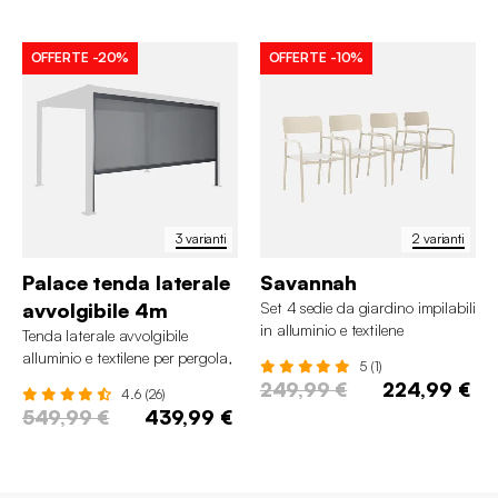
OFFERTE
-20%
OFFERTE
-10%
3 varianti
2 varianti
Palace tenda laterale
Savannah
avvolgibile 4m
Set 4 sedie da giardino impilabili
in alluminio e textilene
Tenda laterale avvolgibile
alluminio e textilene per pergola,
5 (1)
4m
249,99 €
224,99 €
4.6 (26)
549,99 €
439,99 €