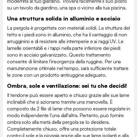
modernità al tuo giardino. Troverà facilmente il suo posto
su un tavolo da giardino, una spa o vicino alla tua piscina.
Una struttura solida in alluminio e acciaio
La pergola è progettata con materiali solidi. La struttura del
tetto e i piedi sono in alluminio, che ha il vantaggio di non
arrugginirsi e di resistere alle intemperie e ai raggi UV. Le
lamelle orientabili e i tappi nella parte inferiore dei piedi
sono in acciaio galvanizzato. Questo trattamento
consente di limitare l'insorgenza della ruggine. Per una
manutenzione ottimale nel tempo, sarà sufficiente trattare
le zone con un prodotto antiruggine adeguato.
Ombra, sole e ventilazione: sei tu che decidi!
Il tendone può essere aperto e chiuso grazie alle sue lame
inclinabili che si azionano tramite una manovella. È
composto da 2 file di lame che possono essere regolate in
modo indipendente l'una dall'altra. Pertanto, può fornire
ombra solo alla metà della pergola se lo desidera.
Completamente chiuso, offre una protezione totale
contro il sole e la pioggia grazie alle sue lame isolanti e alla