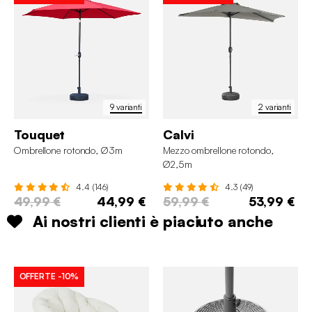
9 varianti
2 varianti
Touquet
Calvi
Ombrellone rotondo, Ø3m
Mezzo ombrellone rotondo,
Ø2,5m
4.4 (146)
4.3 (49)
49,99 €
44,99 €
59,99 €
53,99 €
Ai nostri clienti è piaciuto anche
OFFERTE
-10%