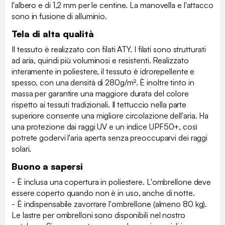
l'albero e di 1,2 mm per le centine. La manovella e l'attacco
sono in fusione di alluminio.
Tela di alta qualità
Il tessuto è realizzato con filati ATY. I filati sono strutturati
ad aria, quindi più voluminosi e resistenti. Realizzato
interamente in poliestere, il tessuto è idrorepellente e
spesso, con una densità di 280g/m². È inoltre tinto in
massa per garantire una maggiore durata del colore
rispetto ai tessuti tradizionali. Il tettuccio nella parte
superiore consente una migliore circolazione dell'aria. Ha
una protezione dai raggi UV e un indice UPF50+, così
potrete godervi l'aria aperta senza preoccuparvi dei raggi
solari.
Buono a sapersi
- È inclusa una copertura in poliestere. L'ombrellone deve
essere coperto quando non è in uso, anche di notte.
- È indispensabile zavorrare l'ombrellone (almeno 80 kg).
Le lastre per ombrelloni sono disponibili nel nostro