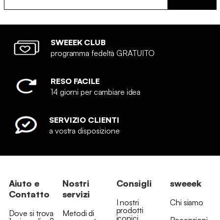
SWEEEK CLUB
programma fedeltà GRATUITO
RESO FACILE
14 giorni per cambiare idea
SERVIZIO CLIENTI
a vostra disposizione
Aiuto e
Nostri
Consigli
sweeek
Contatto
servizi
I nostri
Chi siamo
prodotti
Dove si trova
Metodi di
iconici
Recensioni