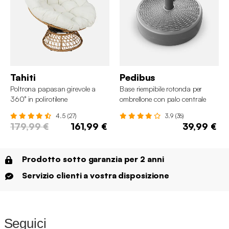
Tahiti
Pedibus
Poltrona papasan girevole a
Base riempibile rotonda per
360° in polirotilene
ombrellone con palo centrale
4.5 (27)
3.9 (36)
179,99 €
161,99 €
39,99 €
Prodotto sotto garanzia per 2 anni
Servizio clienti a vostra disposizione
Seguici