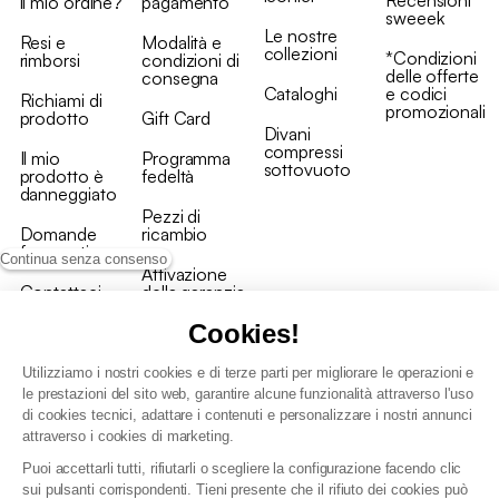
il mio ordine?
pagamento
sweeek
Le nostre
Resi e
Modalità e
collezioni
*Condizioni
rimborsi
condizioni di
delle offerte
consegna
Cataloghi
e codici
Richiami di
promozionali
prodotto
Gift Card
Divani
compressi
Il mio
Programma
sottovuoto
prodotto è
fedeltà
danneggiato
Pezzi di
Domande
ricambio
frequenti
Continua senza consenso
Attivazione
Contattaci
della garanzia
Cookies!
Utilizziamo i nostri cookies e di terze parti per migliorare le operazioni e
le prestazioni del sito web, garantire alcune funzionalità attraverso l'uso
di cookies tecnici, adattare i contenuti e personalizzare i nostri annunci
Condizioni generali vendita
attraverso i cookies di marketing.
Condizioni Generali d'Uso del Programma Fedeltà
Puoi accettarli tutti, rifiutarli o scegliere la configurazione facendo clic
Politica di gestione dei dati personali e dei cookie
sui pulsanti corrispondenti. Tieni presente che il rifiuto dei cookies può
Condizioni generali di vendita per clienti professionali