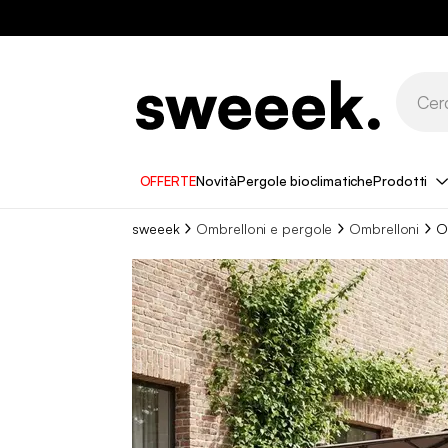
OFFERTE
Novità
Pergole bioclimatiche
Prodotti
sweeek
Ombrelloni e pergole
Ombrelloni
O