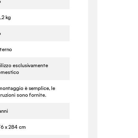
o
,2 kg
o
terno
ilizzo esclusivamente
mestico
 montaggio è semplice, le
truzioni sono fornite.
anni
6 x 284 cm