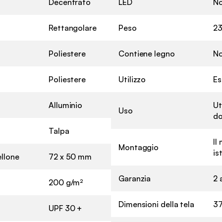
Decentrato
LED
N
Rettangolare
Peso
23
Poliestere
Contiene legno
N
Poliestere
Utilizzo
Es
Alluminio
Ut
Uso
do
Talpa
Il
Montaggio
is
ellone
72 x 50 mm
Garanzia
2 
200 g/m²
Dimensioni della tela
37
UPF 30 +