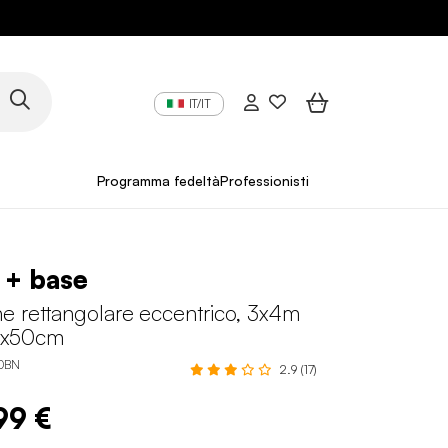
IT/IT
Programma fedeltà
Professionisti
 + base
e rettangolare eccentrico, 3x4m
0x50cm
0BN
2.9 (17)
99 €