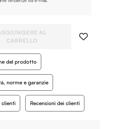
time tendenze via e-mail.
AGGIUNGERE AL
CARRELLO
ne del prodotto
ità, norme e garanzie
lienti
Recensioni dei clienti