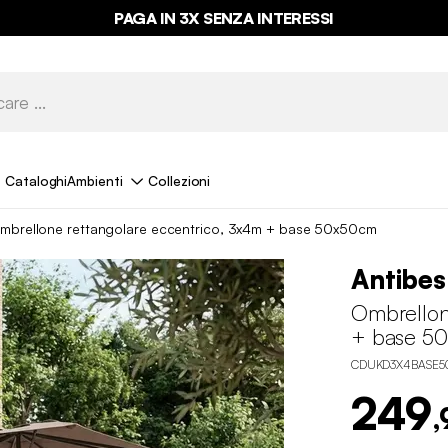
PAGA IN 3X SENZA INTERESSI
Cataloghi
Ambienti
Collezioni
mbrellone rettangolare eccentrico, 3x4m + base 50x50cm
Antibes
Ombrellon
+ base 5
CDUKD3X4BASE5
249
,