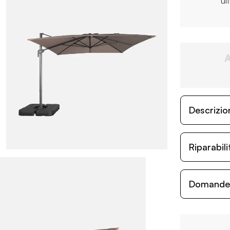
ul
Descrizio
Riparabil
Domande c