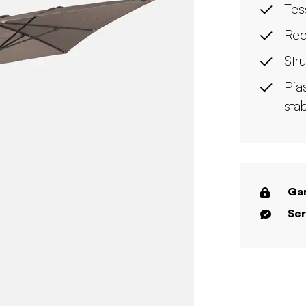
Tes
Rec
Stru
Pia
stab
Gar
Ser