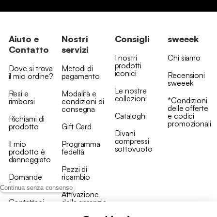
Aiuto e
Nostri
Consigli
sweeek
Contatto
servizi
I nostri
Chi siamo
prodotti
Dove si trova
Metodi di
iconici
Recensioni
il mio ordine?
pagamento
sweeek
Le nostre
Resi e
Modalità e
collezioni
*Condizioni
rimborsi
condizioni di
delle offerte
consegna
Cataloghi
e codici
Richiami di
promozionali
prodotto
Gift Card
Divani
compressi
Il mio
Programma
sottovuoto
prodotto è
fedeltà
danneggiato
Pezzi di
Domande
ricambio
frequenti
Continua senza consenso
Attivazione
Contattaci
della garanzia