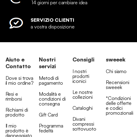
14 giorni per cambiare idea
SERVIZIO CLIENTI
a vostra disposizione
Aiuto e
Nostri
Consigli
sweeek
Contatto
servizi
I nostri
Chi siamo
prodotti
Dove si trova
Metodi di
iconici
Recensioni
il mio ordine?
pagamento
sweeek
Le nostre
Resi e
Modalità e
collezioni
*Condizioni
rimborsi
condizioni di
delle offerte
consegna
Cataloghi
e codici
Richiami di
promozionali
prodotto
Gift Card
Divani
compressi
Il mio
Programma
sottovuoto
prodotto è
fedeltà
danneggiato