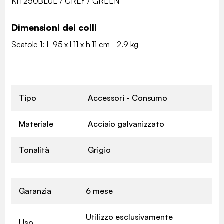
KIT250BLUE / GREY / GREEN
Dimensioni dei colli
Scatole 1: L 95 x l 11 x h 11 cm - 2.9 kg
Tipo
Accessori - Consumo
Materiale
Acciaio galvanizzato
Tonalità
Grigio
Garanzia
6 mese
Utilizzo esclusivamente
Uso