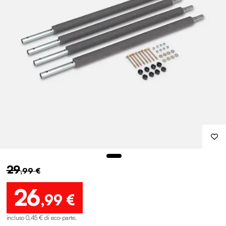
29
,99 €
26
,99 €
incluso 0,45 € di eco-parte
.