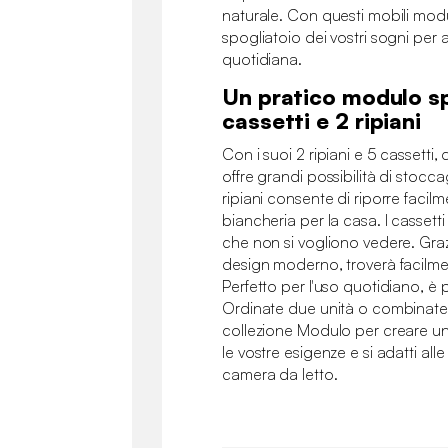
naturale. Con questi mobili modu
spogliatoio dei vostri sogni per a
quotidiana.
Un pratico modulo sp
cassetti e 2 ripiani
Con i suoi 2 ripiani e 5 cassetti
offre grandi possibilità di stocc
ripiani consente di riporre facilme
biancheria per la casa. I cassett
che non si vogliono vedere. Grazi
design moderno, troverà facilme
Perfetto per l'uso quotidiano, è
Ordinate due unità o combinatela
collezione Modulo per creare un
le vostre esigenze e si adatti all
camera da letto.