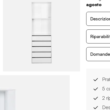
agosto
Descrizio
Riparabil
Domande c
Pra
5 ca
2 ri
Des