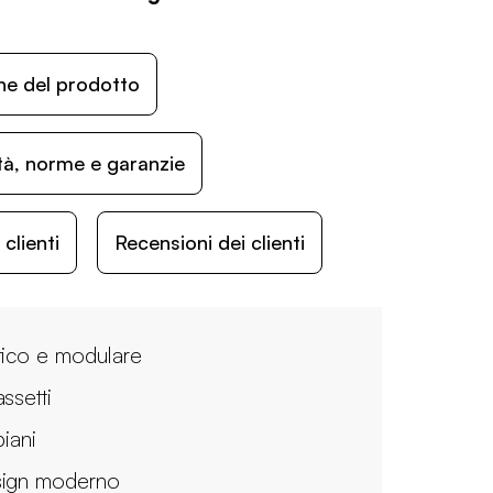
ne del prodotto
ità, norme e garanzie
lienti
Recensioni dei clienti
tico e modulare
ssetti
piani
ign moderno