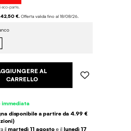
i eco-parte
.
 42,50 €.
Offerta valida fino al 18/08/26.
anco
AGGIUNGERE AL
CARRELLO
e immediata
a disponibile a partire da
4.99 €
zioni
)
a il
martedì 11 agosto
e il
lunedì 17