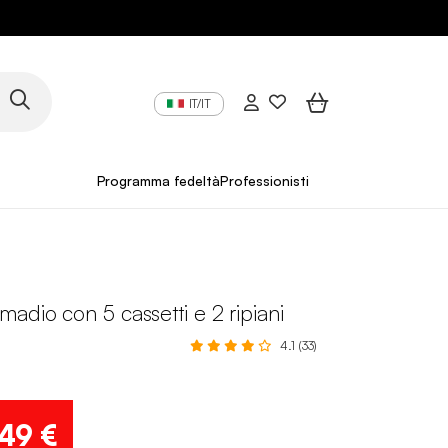
IT/IT
Programma fedeltà
Professionisti
adio con 5 cassetti e 2 ripiani
4.1 (33)
,49 €