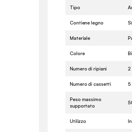
Tipo
A
Contiene legno
Sì
Materiale
P
Colore
B
Numero di ripiani
2
Numero di cassetti
5
Peso massimo
5
supportato
Utilizzo
I