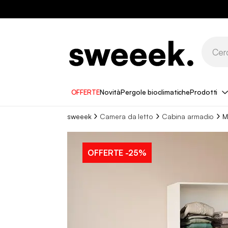
OFFERTE
Novità
Pergole bioclimatiche
Prodotti
sweeek
Camera da letto
Cabina armadio
M
OFFERTE
-25%