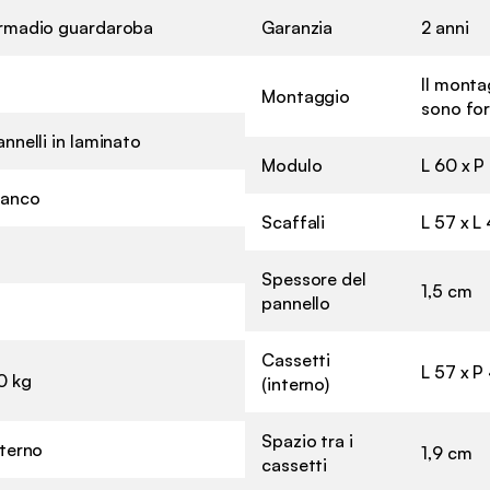
rmadio guardaroba
Garanzia
2 anni
Il monta
Montaggio
sono for
annelli in laminato
Modulo
L 60 x P
ianco
Scaffali
L 57 x L
Spessore del
1,5 cm
pannello
Cassetti
L 57 x P
0 kg
(interno)
Spazio tra i
nterno
1,9 cm
cassetti