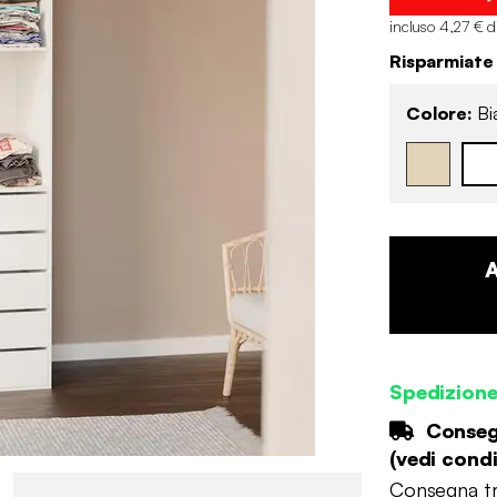
incluso 4,27 € d
Risparmiate
Colore:
Bi
Spedizion
Consegn
(
vedi condi
Consegna tr