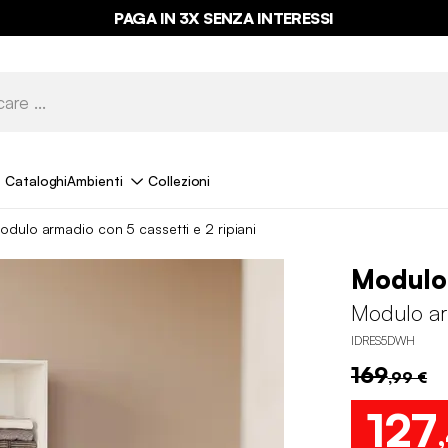
PAGA IN 3X SENZA INTERESSI
Cataloghi
Ambienti
Collezioni
odulo armadio con 5 cassetti e 2 ripiani
Modulo
Modulo arm
IDRES5DWH
169
,99 €
127