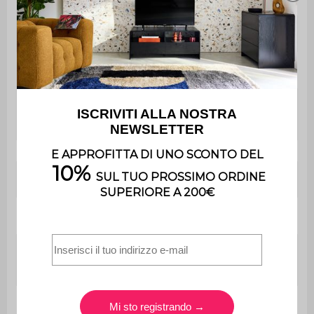
Ripiano regolabile
No
Numero di ante
2
Peso massimo
30 kg
supportato
Contiene legno
Sì
Garanzia
2 anni
Utilizzo esclusivamente
Uso
domestico
Utilizzo
Interno