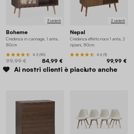
3 varianti
2 varianti
Boheme
Nepal
Credenza in cannage, 1 anta,
Credenza effetto noce 1 anta, 2
80cm
ripiani, 80cm
4.5 (90)
4.6 (11)
99,99 €
84,99 €
99,99 €
Ai nostri clienti è piaciuto anche