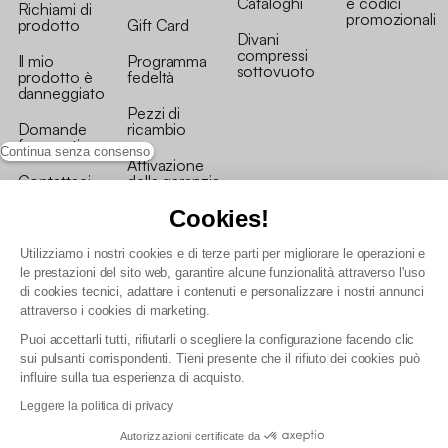
Cataloghi
e codici
Richiami di
promozionali
prodotto
Gift Card
Divani
compressi
Il mio
Programma
sottovuoto
prodotto è
fedeltà
danneggiato
Pezzi di
Domande
ricambio
frequenti
Continua senza consenso
Attivazione
Contattaci
della garanzia
Cookies!
Utilizziamo i nostri cookies e di terze parti per migliorare le operazioni e
le prestazioni del sito web, garantire alcune funzionalità attraverso l'uso
di cookies tecnici, adattare i contenuti e personalizzare i nostri annunci
Condizioni generali vendita
attraverso i cookies di marketing.
Condizioni Generali d'Uso del Programma Fedeltà
Puoi accettarli tutti, rifiutarli o scegliere la configurazione facendo clic
Politica di gestione dei dati personali e dei cookie
sui pulsanti corrispondenti. Tieni presente che il rifiuto dei cookies può
Condizioni generali di vendita per clienti professionali
influire sulla tua esperienza di acquisto.
Dichiarazione di accessibilità
Leggere la politica di privacy
Autorizzazioni certificate da