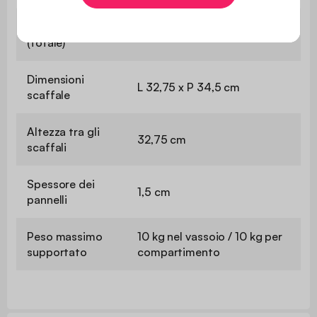
Dimensioni
L 70 x P 35 x A 70 cm
(totale)
Dimensioni
L 32,75 x P 34,5 cm
scaffale
Altezza tra gli
32,75 cm
scaffali
Spessore dei
1,5 cm
pannelli
Peso massimo
10 kg nel vassoio / 10 kg per
supportato
compartimento