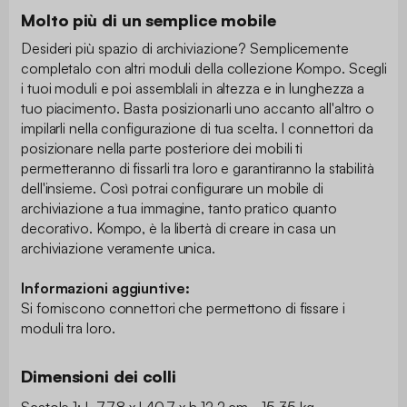
Molto più di un semplice mobile
Desideri più spazio di archiviazione? Semplicemente
completalo con altri moduli della collezione Kompo. Scegli
i tuoi moduli e poi assemblali in altezza e in lunghezza a
tuo piacimento. Basta posizionarli uno accanto all'altro o
impilarli nella configurazione di tua scelta. I connettori da
posizionare nella parte posteriore dei mobili ti
permetteranno di fissarli tra loro e garantiranno la stabilità
dell'insieme. Così potrai configurare un mobile di
archiviazione a tua immagine, tanto pratico quanto
decorativo. Kompo, è la libertà di creare in casa un
archiviazione veramente unica.
Informazioni aggiuntive:
Si forniscono connettori che permettono di fissare i
moduli tra loro.
Dimensioni dei colli
Scatole 1: L 77.8 x l 40.7 x h 12.2 cm - 15.35 kg