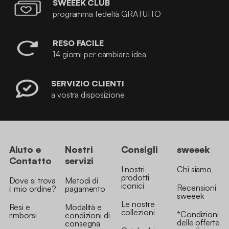
SWEEEK CLUB
programma fedeltà GRATUITO
RESO FACILE
14 giorni per cambiare idea
SERVIZIO CLIENTI
a vostra disposizione
Aiuto e
Nostri
Consigli
sweeek
Contatto
servizi
I nostri
Chi siamo
prodotti
Dove si trova
Metodi di
iconici
Recensioni
il mio ordine?
pagamento
sweeek
Le nostre
Resi e
Modalità e
collezioni
*Condizioni
rimborsi
condizioni di
delle offerte
consegna