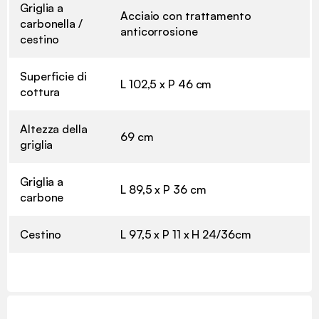
Griglia a
Acciaio con trattamento
carbonella /
anticorrosione
cestino
Superficie di
L 102,5 x P 46 cm
cottura
Altezza della
69 cm
griglia
Griglia a
L 89,5 x P 36 cm
carbone
Cestino
L 97,5 x P 11 x H 24/36cm