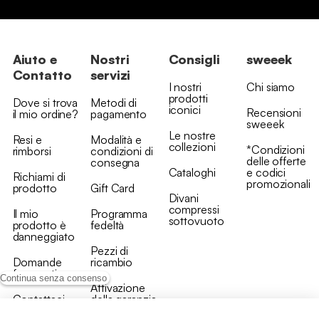
Aiuto e
Nostri
Consigli
sweeek
Contatto
servizi
I nostri
Chi siamo
prodotti
Dove si trova
Metodi di
iconici
Recensioni
il mio ordine?
pagamento
sweeek
Le nostre
Resi e
Modalità e
collezioni
*Condizioni
rimborsi
condizioni di
delle offerte
consegna
Cataloghi
e codici
Richiami di
promozionali
prodotto
Gift Card
Divani
compressi
Il mio
Programma
sottovuoto
prodotto è
fedeltà
danneggiato
Pezzi di
Domande
ricambio
frequenti
Continua senza consenso
Attivazione
Contattaci
della garanzia