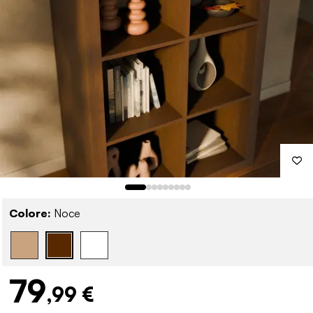
Colore:
Noce
79
,99 €