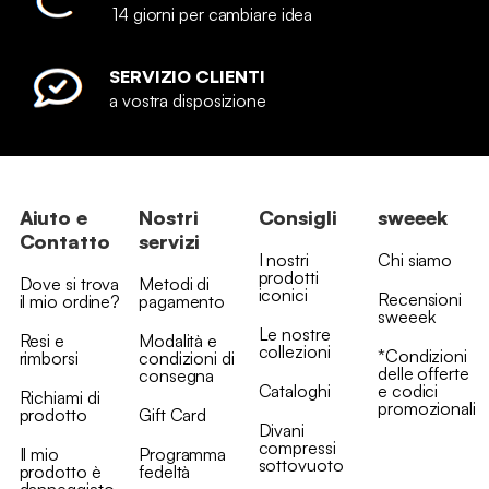
14 giorni per cambiare idea
SERVIZIO CLIENTI
a vostra disposizione
Aiuto e
Nostri
Consigli
sweeek
Contatto
servizi
I nostri
Chi siamo
prodotti
Dove si trova
Metodi di
iconici
Recensioni
il mio ordine?
pagamento
sweeek
Le nostre
Resi e
Modalità e
collezioni
*Condizioni
rimborsi
condizioni di
delle offerte
consegna
Cataloghi
e codici
Richiami di
promozionali
prodotto
Gift Card
Divani
compressi
Il mio
Programma
sottovuoto
prodotto è
fedeltà