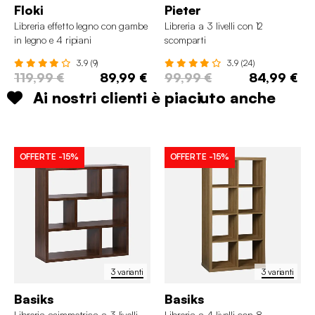
Floki
Pieter
Libreria effetto legno con gambe
Libreria a 3 livelli con 12
in legno e 4 ripiani
scomparti
3.9 (9)
3.9 (24)
119,99 €
89,99 €
99,99 €
84,99 €
Ai nostri clienti è piaciuto anche
OFFERTE
-15%
OFFERTE
-15%
3 varianti
3 varianti
Basiks
Basiks
Libreria asimmetrica a 3 livelli
Libreria a 4 livelli con 8