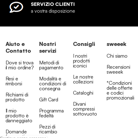
SERVIZIO CLIENTI
a vostra disposizione
Aiuto e
Nostri
Consigli
sweeek
Contatto
servizi
I nostri
Chi siamo
prodotti
Dove si trova
Metodi di
iconici
Recensioni
il mio ordine?
pagamento
sweeek
Le nostre
Resi e
Modalità e
collezioni
*Condizioni
rimborsi
condizioni di
delle offerte
consegna
Cataloghi
e codici
Richiami di
promozionali
prodotto
Gift Card
Divani
compressi
Il mio
Programma
sottovuoto
prodotto è
fedeltà
danneggiato
Pezzi di
Domande
ricambio
frequenti