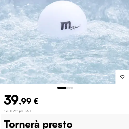
39
,99 €
di cui 0,22 € per i RAEE .
Tornerà presto