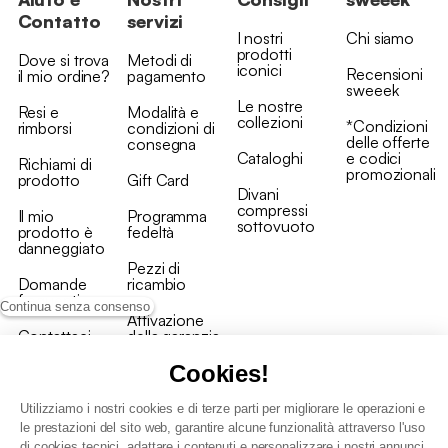
Contatto
servizi
I nostri
Chi siamo
prodotti
Dove si trova
Metodi di
iconici
Recensioni
il mio ordine?
pagamento
sweeek
Le nostre
Resi e
Modalità e
collezioni
*Condizioni
rimborsi
condizioni di
delle offerte
consegna
Cataloghi
e codici
Richiami di
promozionali
prodotto
Gift Card
Divani
compressi
Il mio
Programma
sottovuoto
prodotto è
fedeltà
danneggiato
Pezzi di
Domande
ricambio
frequenti
Continua senza consenso
Attivazione
Contattaci
della garanzia
Cookies!
Utilizziamo i nostri cookies e di terze parti per migliorare le operazioni e
le prestazioni del sito web, garantire alcune funzionalità attraverso l'uso
di cookies tecnici, adattare i contenuti e personalizzare i nostri annunci