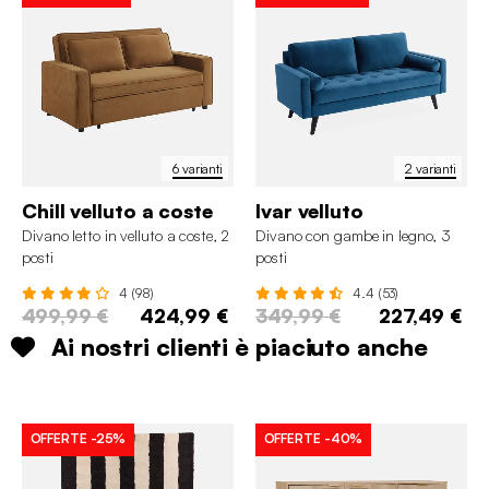
6 varianti
2 varianti
Chill velluto a coste
Ivar velluto
Divano letto in velluto a coste, 2
Divano con gambe in legno, 3
posti
posti
4 (98)
4.4 (53)
499,99 €
424,99 €
349,99 €
227,49 €
Ai nostri clienti è piaciuto anche
OFFERTE
-25%
OFFERTE
-40%