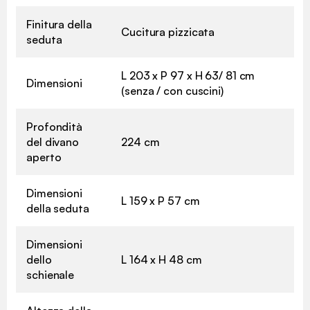
Finitura della
Cucitura pizzicata
seduta
L 203 x P 97 x H 63/ 81 cm
Dimensioni
(senza / con cuscini)
Profondità
del divano
224 cm
aperto
Dimensioni
L 159 x P 57 cm
della seduta
Dimensioni
dello
L 164 x H 48 cm
schienale