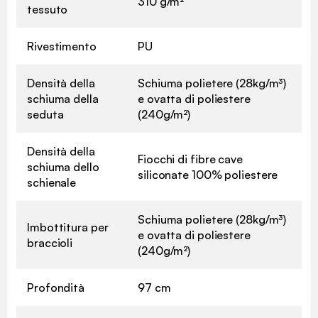
310 g/m²
tessuto
Rivestimento
PU
Densità della
Schiuma polietere (28kg/m³)
schiuma della
e ovatta di poliestere
seduta
(240g/m²)
Densità della
Fiocchi di fibre cave
schiuma dello
siliconate 100% poliestere
schienale
Schiuma polietere (28kg/m³)
Imbottitura per
e ovatta di poliestere
braccioli
(240g/m²)
Profondità
97 cm