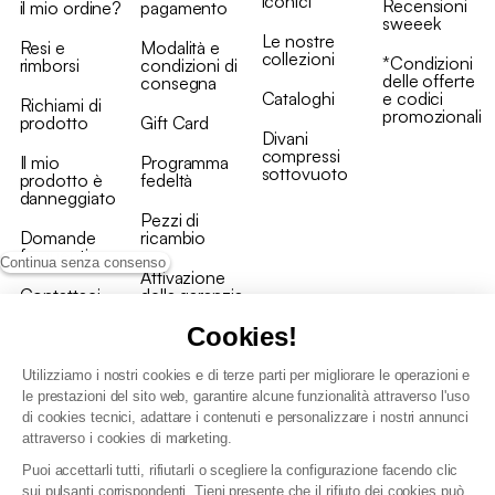
iconici
Recensioni
il mio ordine?
pagamento
sweeek
Le nostre
Resi e
Modalità e
collezioni
*Condizioni
rimborsi
condizioni di
delle offerte
consegna
Cataloghi
e codici
Richiami di
promozionali
prodotto
Gift Card
Divani
compressi
Il mio
Programma
sottovuoto
prodotto è
fedeltà
danneggiato
Pezzi di
Domande
ricambio
frequenti
Continua senza consenso
Attivazione
Contattaci
della garanzia
Cookies!
Utilizziamo i nostri cookies e di terze parti per migliorare le operazioni e
le prestazioni del sito web, garantire alcune funzionalità attraverso l'uso
di cookies tecnici, adattare i contenuti e personalizzare i nostri annunci
Condizioni generali vendita
attraverso i cookies di marketing.
Condizioni Generali d'Uso del Programma Fedeltà
Puoi accettarli tutti, rifiutarli o scegliere la configurazione facendo clic
Politica di gestione dei dati personali e dei cookie
sui pulsanti corrispondenti. Tieni presente che il rifiuto dei cookies può