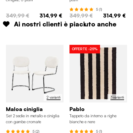
5 (1)
349,99 €
314,99 €
349,99 €
314,99 €
Ai nostri clienti è piaciuto anche
OFFERTE
-25%
2 varianti
3 varianti
Maloa ciniglia
Pablo
Set 2 sedie in metallo e ciniglia
Tappeto da interno a righe
con gambe cromate
bianche e nere
5 (2)
5 (1)