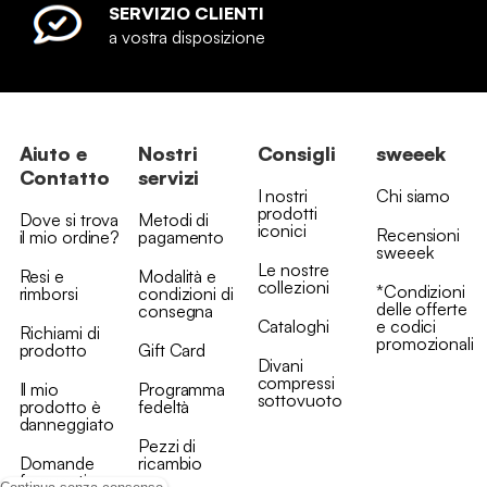
SERVIZIO CLIENTI
a vostra disposizione
Aiuto e
Nostri
Consigli
sweeek
Contatto
servizi
I nostri
Chi siamo
prodotti
Dove si trova
Metodi di
iconici
Recensioni
il mio ordine?
pagamento
sweeek
Le nostre
Resi e
Modalità e
collezioni
*Condizioni
rimborsi
condizioni di
delle offerte
consegna
Cataloghi
e codici
Richiami di
promozionali
prodotto
Gift Card
Divani
compressi
Il mio
Programma
sottovuoto
prodotto è
fedeltà
danneggiato
Pezzi di
Domande
ricambio
frequenti