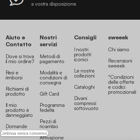
a vostra disposizione
Aiuto e
Nostri
Consigli
sweeek
Contatto
servizi
I nostri
Chi siamo
prodotti
Dove si trova
Metodi di
iconici
Recensioni
il mio ordine?
pagamento
sweeek
Le nostre
Resi e
Modalità e
collezioni
*Condizioni
rimborsi
condizioni di
delle offerte
consegna
Cataloghi
e codici
Richiami di
promozionali
prodotto
Gift Card
Divani
compressi
Il mio
Programma
sottovuoto
prodotto è
fedeltà
danneggiato
Pezzi di
Domande
ricambio
frequenti
Continua senza consenso
Attivazione