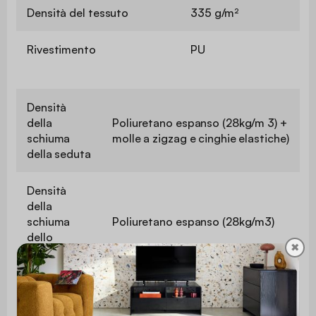
Densità del tessuto
335 g/m²
Rivestimento
PU
Densità
della
Poliuretano espanso (28kg/m 3) +
schiuma
molle a zigzag e cinghie elastiche)
della seduta
Densità
della
schiuma
Poliuretano espanso (28kg/m3)
dello
✖
schienale
Imbottitura
per
Poliuretano espanso (22kg/m3)