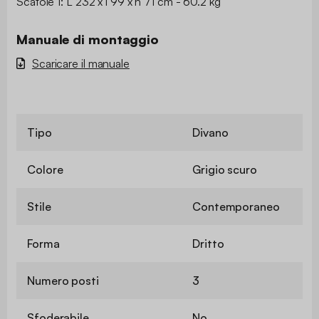
Scatole 1: L 232 x l 99 x h 71 cm - 60.2 kg
Manuale di montaggio
Scaricare il manuale
Tipo
Divano
Colore
Grigio scuro
Stile
Contemporaneo
Forma
Dritto
Numero posti
3
Sfoderabile
No