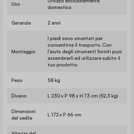
Utilizzo esclusivamente
Uso
domestico
Garanzia
2 anni
I piedi sono smontati per
consentirne il trasporto. Con
Montaggio
l'aiuto degli strumenti forniti puoi
assembrarli ed utilizzare subito il
tuo prodotto.
Peso
58 kg
Divano
L 230 x P 98 x H 73 cm (52,3 kg)
Dimensioni
L 172 x P 66 cm
del sedile
Altezza del