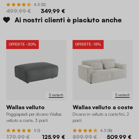
4.5 (12)
499,99 €
349,99 €
Ai nostri clienti è piaciuto anche
OFFERTE
-30%
OFFERTE
-15%
5 varianti
5 varianti
Wallas velluto
Wallas velluto a coste
Poggiapiedi per divano Wallas
Divano in velluto a coste fini, 2
velluto a coste, 3 posti
posti
5 (1)
4.3 (36)
179,99 €
125,99 €
599,99 €
509,99 €