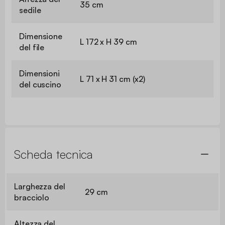
35 cm
sedile
Dimensione
L 172 x H 39 cm
del file
Dimensioni
L 71 x H 31 cm (x2)
del cuscino
Scheda tecnica
Larghezza del
29 cm
bracciolo
Altezza del