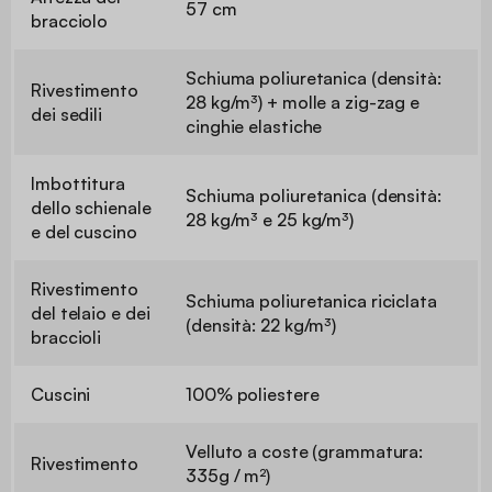
57 cm
bracciolo
Schiuma poliuretanica (densità:
Rivestimento
28 kg/m³) + molle a zig-zag e
dei sedili
cinghie elastiche
Imbottitura
Schiuma poliuretanica (densità:
dello schienale
28 kg/m³ e 25 kg/m³)
e del cuscino
Rivestimento
Schiuma poliuretanica riciclata
del telaio e dei
(densità: 22 kg/m³)
braccioli
Cuscini
100% poliestere
Velluto a coste (grammatura:
Rivestimento
335g / m²)