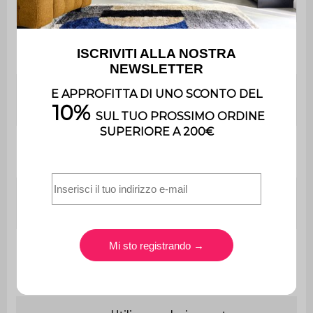
braccioli
Imbottitura
Fibra poliestere
cuscinetti
Profondità
66 cm
del sedile
Durezza
Media
seduta
Convertibile
No
a letto
Peso
massimo
110 kg per sedile
supportato