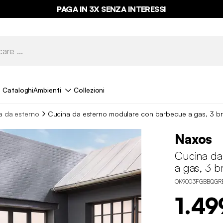
PAGA IN 3X SENZA INTERESSI
Cataloghi
Ambienti
Collezioni
a da esterno
Cucina da esterno modulare con barbecue a gas, 3 bru
Naxos
Cucina da
a gas, 3 b
OK9003FGBBQGR
1.49