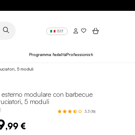
IT/IT
Programma fedeltà
Professionisti
ciatori, 5 moduli
 esterno modulare con barbecue
ruciatori, 5 moduli
E
3.3 (16)
9
,99 €