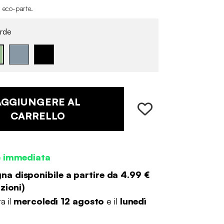
i eco-parte
.
rde
AGGIUNGERE AL
CARRELLO
e immediata
a disponibile a partire da
4.99 €
zioni
)
a il
mercoledì 12 agosto
e il
lunedì