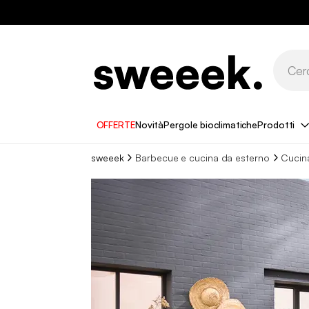
OFFERTE
Novità
Pergole bioclimatiche
Prodotti
sweeek
Barbecue e cucina da esterno
Cucin