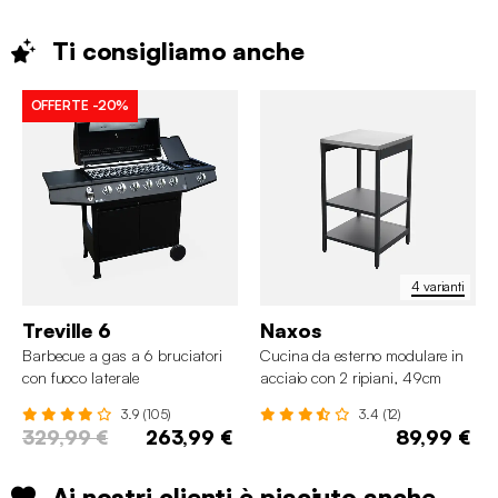
Ti consigliamo
anche
OFFERTE
-20%
4 varianti
Treville 6
Naxos
Barbecue a gas a 6 bruciatori
Cucina da esterno modulare in
con fuoco laterale
acciaio con 2 ripiani, 49cm
3.9 (105)
3.4 (12)
329,99 €
263,99 €
89,99 €
Ai nostri clienti è piaciuto anche