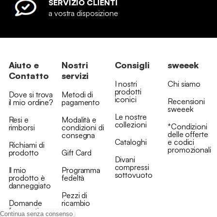
SERVIZIO CLIENTI
a vostra disposizione
Aiuto e
Nostri
Consigli
sweeek
Contatto
servizi
I nostri
Chi siamo
prodotti
Dove si trova
Metodi di
iconici
Recensioni
il mio ordine?
pagamento
sweeek
Le nostre
Resi e
Modalità e
collezioni
*Condizioni
rimborsi
condizioni di
delle offerte
consegna
Cataloghi
e codici
Richiami di
promozionali
prodotto
Gift Card
Divani
compressi
Il mio
Programma
sottovuoto
prodotto è
fedeltà
danneggiato
Pezzi di
Domande
ricambio
frequenti
Continua senza consenso