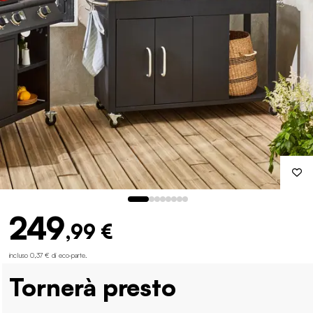
249
,99 €
incluso 0,37 € di eco-parte
.
Tornerà presto