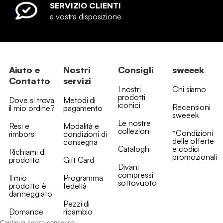
SERVIZIO CLIENTI
a vostra disposizione
Aiuto e
Nostri
Consigli
sweeek
Contatto
servizi
I nostri
Chi siamo
prodotti
Dove si trova
Metodi di
iconici
Recensioni
il mio ordine?
pagamento
sweeek
Le nostre
Resi e
Modalità e
collezioni
*Condizioni
rimborsi
condizioni di
delle offerte
consegna
Cataloghi
e codici
Richiami di
promozionali
prodotto
Gift Card
Divani
compressi
Il mio
Programma
sottovuoto
prodotto è
fedeltà
danneggiato
Pezzi di
Domande
ricambio
frequenti
Continua senza consenso