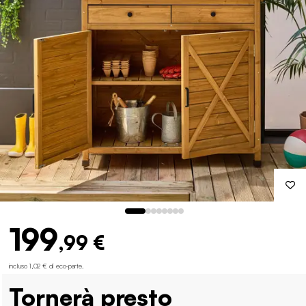
199
,99 €
incluso 1,02 € di eco-parte
.
Tornerà presto