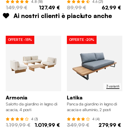
4.8 (18)
4.6 (21)
149,99 €
127,49 €
89,99 €
62,99 €
Ai nostri clienti è piaciuto anche
OFFERTE
-15%
OFFERTE
-20%
3 varianti
Armonia
Latika
Salotto da giardino in legno di
Panca da giardino in legno di
acacia, 4 posti
acacia e alluminio, 2 posti
4 (3)
4 (4)
1.199,99 €
1.019,99 €
349,99 €
279,99 €