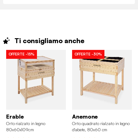
Ti consigliamo
anche
OFFERTE
-15%
OFFERTE
-30%
Erable
Anemone
Orto rialzato in legno
Orto quadrato rialzato in legno
80x60x109cm
d'abete, 80x60 cm