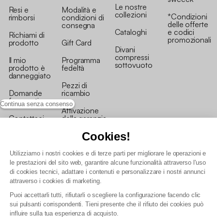
Le nostre
Resi e
Modalità e
collezioni
*Condizioni
rimborsi
condizioni di
delle offerte
consegna
Cataloghi
e codici
Richiami di
promozionali
prodotto
Gift Card
Divani
compressi
Il mio
Programma
sottovuoto
prodotto è
fedeltà
danneggiato
Pezzi di
Domande
ricambio
frequenti
Continua senza consenso
Attivazione
Contattaci
della garanzia
Cookies!
Utilizziamo i nostri cookies e di terze parti per migliorare le operazioni e
le prestazioni del sito web, garantire alcune funzionalità attraverso l'uso
di cookies tecnici, adattare i contenuti e personalizzare i nostri annunci
Condizioni generali vendita
attraverso i cookies di marketing.
Condizioni Generali d'Uso del Programma Fedeltà
Puoi accettarli tutti, rifiutarli o scegliere la configurazione facendo clic
Politica di gestione dei dati personali e dei cookie
sui pulsanti corrispondenti. Tieni presente che il rifiuto dei cookies può
Condizioni generali di vendita per clienti professionali
influire sulla tua esperienza di acquisto.