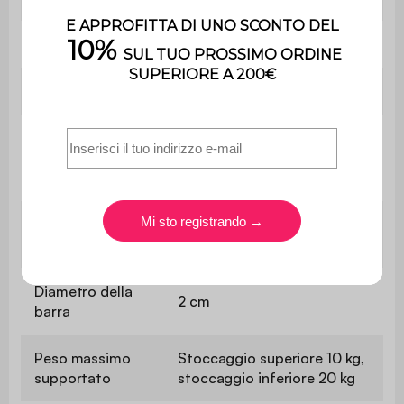
Antiribaltamento
Sì
Peso netto
9,12 kg
Dimensioni
interne ripiano
L 29 x P 42 x H 37 cm
inferiore
Dimensioni del
L 59 x P 24 x H 18,5 cm
ripiano superiore
Diametro della
2 cm
barra
Peso massimo
Stoccaggio superiore 10 kg,
supportato
stoccaggio inferiore 20 kg