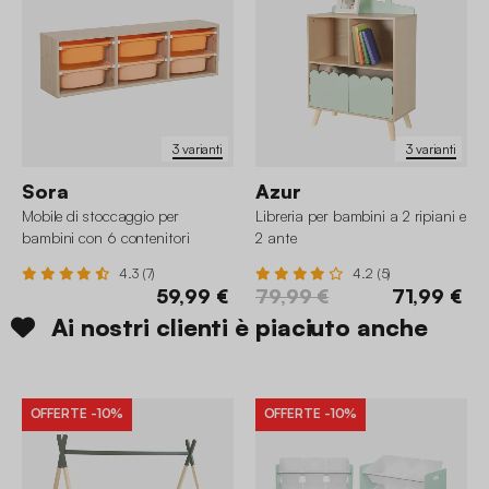
3 varianti
3 varianti
Sora
Azur
Mobile di stoccaggio per
Libreria per bambini a 2 ripiani e
bambini con 6 contenitori
2 ante
colorati
4.3 (7)
4.2 (5)
59,99 €
79,99 €
71,99 €
Ai nostri clienti è piaciuto anche
OFFERTE
-10%
OFFERTE
-10%