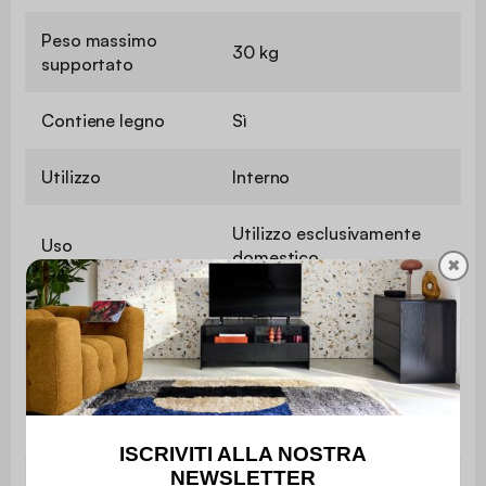
Peso massimo
30 kg
supportato
Contiene legno
Sì
Utilizzo
Interno
Utilizzo esclusivamente
Uso
domestico
✖
Garanzia
2 anni
Il montaggio è semplice, le
Montaggio
istruzioni sono fornite.
Dimensioni
L 61,5 x P 35 x H 69,5 cm