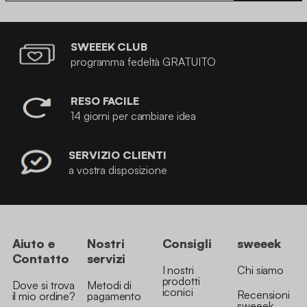
SWEEEK CLUB
programma fedeltà GRATUITO
RESO FACILE
14 giorni per cambiare idea
SERVIZIO CLIENTI
a vostra disposizione
Aiuto e
Nostri
Consigli
sweeek
Contatto
servizi
I nostri
Chi siamo
prodotti
Dove si trova
Metodi di
iconici
Recensioni
il mio ordine?
pagamento
sweeek