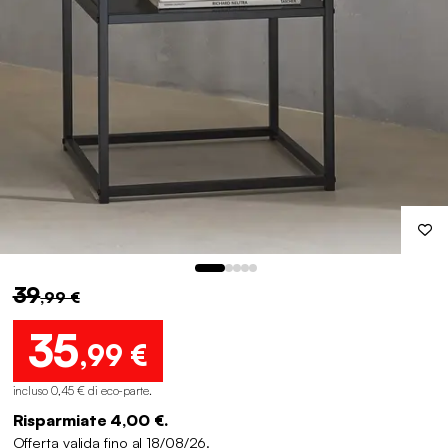
39
,99 €
35
,99 €
incluso 0,45 € di eco-parte
.
Risparmiate 4,00 €.
Offerta valida fino al 18/08/26.