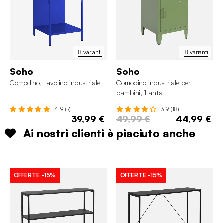
8 varianti
8 varianti
Soho
Soho
Comodino, tavolino industriale
Comodino industriale per
bambini, 1 anta
4.9 (7)
3.9 (18)
39,99 €
49,99 €
44,99 €
Ai nostri clienti è piaciuto anche
OFFERTE
-15%
OFFERTE
-15%