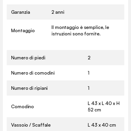
Garanzia
2 anni
Il montaggio è semplice, le
Montaggio
istruzioni sono fornite.
Numero di piedi
2
Numero di comodini
1
Numero di ripiani
1
L 43 x L 40 x H
Comodino
52 cm
Vassoio / Scaffale
L 43 x 40 cm