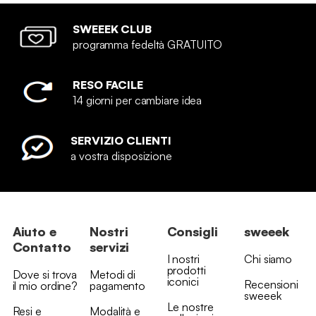
SWEEEK CLUB
programma fedeltà GRATUITO
RESO FACILE
14 giorni per cambiare idea
SERVIZIO CLIENTI
a vostra disposizione
Aiuto e
Nostri
Consigli
sweeek
Contatto
servizi
I nostri
Chi siamo
prodotti
Dove si trova
Metodi di
iconici
Recensioni
il mio ordine?
pagamento
sweeek
Le nostre
Resi e
Modalità e