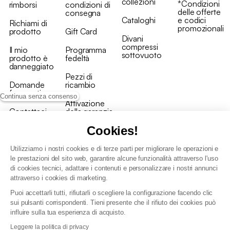
collezioni
*Condizioni
rimborsi
condizioni di
delle offerte
consegna
Cataloghi
e codici
Richiami di
promozionali
prodotto
Gift Card
Divani
compressi
Il mio
Programma
sottovuoto
prodotto è
fedeltà
danneggiato
Pezzi di
Domande
ricambio
frequenti
Continua senza consenso
Attivazione
Contattaci
della garanzia
Cookies!
Utilizziamo i nostri cookies e di terze parti per migliorare le operazioni e
le prestazioni del sito web, garantire alcune funzionalità attraverso l'uso
di cookies tecnici, adattare i contenuti e personalizzare i nostri annunci
Condizioni generali vendita
attraverso i cookies di marketing.
Condizioni Generali d'Uso del Programma Fedeltà
Puoi accettarli tutti, rifiutarli o scegliere la configurazione facendo clic
Politica di gestione dei dati personali e dei cookie
sui pulsanti corrispondenti. Tieni presente che il rifiuto dei cookies può
Condizioni generali di vendita per clienti professionali
influire sulla tua esperienza di acquisto.
Dichiarazione di accessibilità
Leggere la politica di privacy