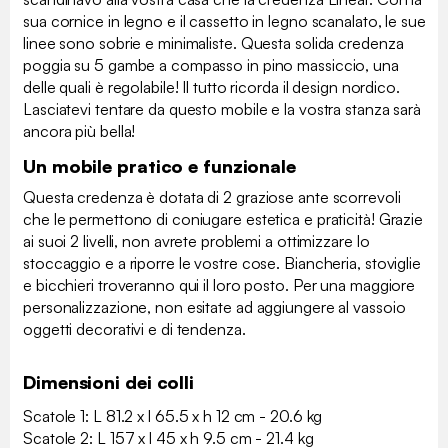
sua cornice in legno e il cassetto in legno scanalato, le sue
linee sono sobrie e minimaliste. Questa solida credenza
poggia su 5 gambe a compasso in pino massiccio, una
delle quali è regolabile! Il tutto ricorda il design nordico.
Lasciatevi tentare da questo mobile e la vostra stanza sarà
ancora più bella!
Un mobile pratico e funzionale
Questa credenza è dotata di 2 graziose ante scorrevoli
che le permettono di coniugare estetica e praticità! Grazie
ai suoi 2 livelli, non avrete problemi a ottimizzare lo
stoccaggio e a riporre le vostre cose. Biancheria, stoviglie
e bicchieri troveranno qui il loro posto. Per una maggiore
personalizzazione, non esitate ad aggiungere al vassoio
oggetti decorativi e di tendenza.
Dimensioni dei colli
Scatole 1: L 81.2 x l 65.5 x h 12 cm - 20.6 kg
Scatole 2: L 157 x l 45 x h 9.5 cm - 21.4 kg