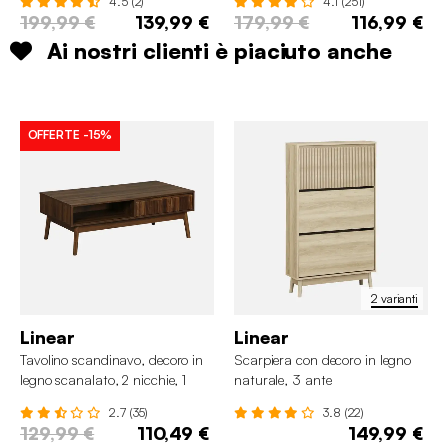
4.5 (2)
4.1 (251)
199,99 €
139,99 €
179,99 €
116,99 €
Ai nostri clienti è piaciuto anche
OFFERTE
-15%
2 varianti
Linear
Linear
Tavolino scandinavo, decoro in
Scarpiera con decoro in legno
legno scanalato, 2 nicchie, 1
naturale, 3 ante
cassetto
2.7 (35)
3.8 (22)
129,99 €
110,49 €
149,99 €