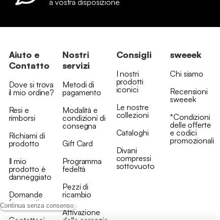
a vostra disposizione
Aiuto e
Nostri
Consigli
sweeek
Contatto
servizi
I nostri
Chi siamo
prodotti
Dove si trova
Metodi di
iconici
Recensioni
il mio ordine?
pagamento
sweeek
Le nostre
Resi e
Modalità e
collezioni
*Condizioni
rimborsi
condizioni di
delle offerte
consegna
Cataloghi
e codici
Richiami di
promozionali
prodotto
Gift Card
Divani
compressi
Il mio
Programma
sottovuoto
prodotto è
fedeltà
danneggiato
Pezzi di
Domande
ricambio
frequenti
Continua senza consenso
Attivazione