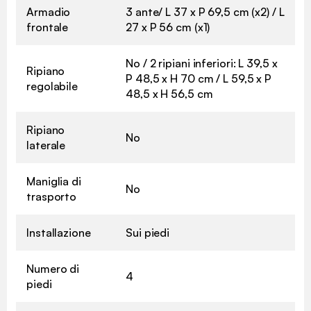
Armadio
3 ante/ L 37 x P 69,5 cm (x2) / L
frontale
27 x P 56 cm (x1)
No / 2 ripiani inferiori: L 39,5 x
Ripiano
P 48,5 x H 70 cm / L 59,5 x P
regolabile
48,5 x H 56,5 cm
Ripiano
No
laterale
Maniglia di
No
trasporto
Installazione
Sui piedi
Numero di
4
piedi