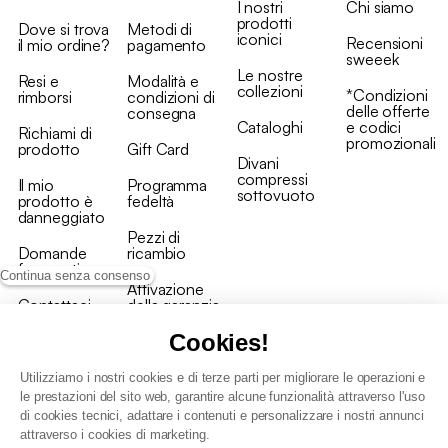
I nostri
Chi siamo
prodotti
Dove si trova
Metodi di
iconici
Recensioni
il mio ordine?
pagamento
sweeek
Le nostre
Resi e
Modalità e
collezioni
*Condizioni
rimborsi
condizioni di
delle offerte
consegna
Cataloghi
e codici
Richiami di
promozionali
prodotto
Gift Card
Divani
compressi
Il mio
Programma
sottovuoto
prodotto è
fedeltà
danneggiato
Pezzi di
Domande
ricambio
frequenti
Continua senza consenso
Attivazione
Contattaci
della garanzia
Cookies!
Utilizziamo i nostri cookies e di terze parti per migliorare le operazioni e
le prestazioni del sito web, garantire alcune funzionalità attraverso l'uso
di cookies tecnici, adattare i contenuti e personalizzare i nostri annunci
Condizioni generali vendita
attraverso i cookies di marketing.