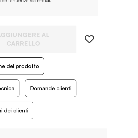
time tendenze via e-mail.
AGGIUNGERE AL
CARRELLO
ne del prodotto
ecnica
Domande clienti
 dei clienti