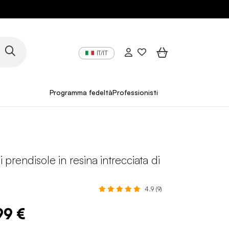
IT/IT
Programma fedeltà
Professionisti
ni prendisole in resina intrecciata di
4.9 (9)
99 €