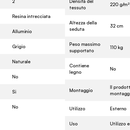
2
Densità del
220 g/m²
tessuto
Resina intrecciata
Altezza della
32 cm
seduta
Alluminio
Peso massimo
Grigio
110 kg
supportato
Naturale
Contiene
No
legno
No
Il prodott
Montaggio
Si
montaggio
No
Utilizzo
Esterno
Uso
Utilizzo