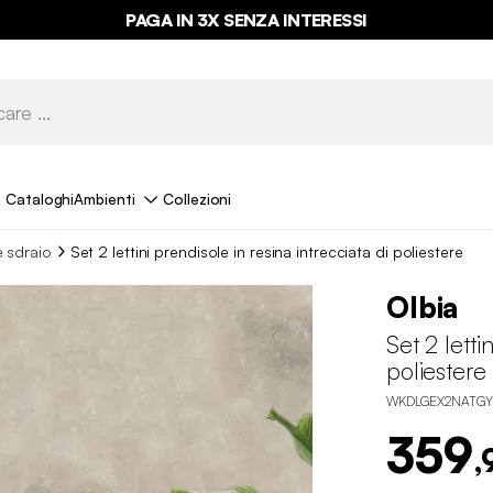
PAGA IN 3X SENZA INTERESSI
Cataloghi
Ambienti
Collezioni
e sdraio
Set 2 lettini prendisole in resina intrecciata di poliestere
Olbia
Set 2 letti
poliestere
WKDLGEX2NATGY
359
,