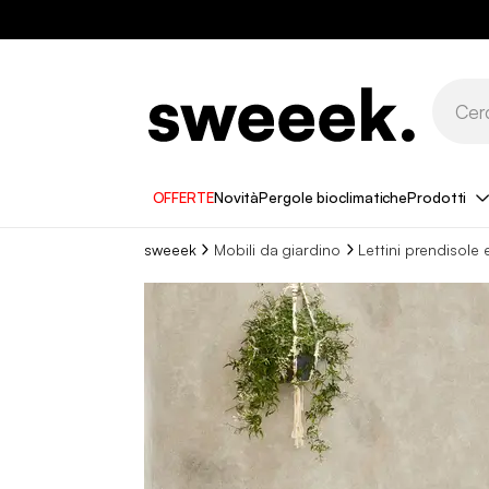
OFFERTE
Novità
Pergole bioclimatiche
Prodotti
sweeek
Mobili da giardino
Lettini prendisole 