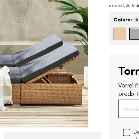
incluso 5,18 € d
Colore:
Gr
Tor
Vorrei 
prodotto
De