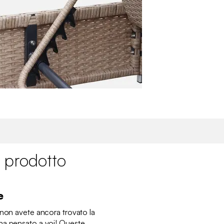
 prodotto
e
 non avete ancora trovato la
ha pensato a voi! Queste