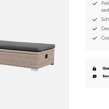
Pel
sed
Sch
Des
Cus
Gar
Ser