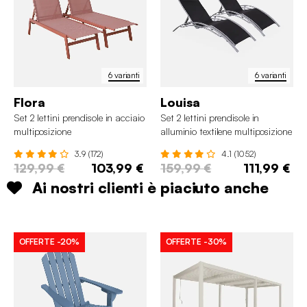
6 varianti
6 varianti
Flora
Louisa
Set 2 lettini prendisole in acciaio
Set 2 lettini prendisole in
multiposizione
alluminio textilene multiposizione
3.9 (172)
4.1 (1052)
129,99 €
103,99 €
159,99 €
111,99 €
Ai nostri clienti è piaciuto anche
OFFERTE
-20%
OFFERTE
-30%