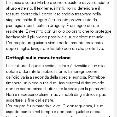
Le sedie a sdraio Marbella sono robuste e davvero adatte
all'uso esterno. Il textilene, infatti, non si deteriora e il
tessuto abbraccia il corpo lasciandolo traspirare nella
stagione calda. Il legno è Eucalipto proveniente da
piantagioni certificate in Uruguay. È un legno duro e
resistente. È rivestito con un olio colorato che lo protegge
lasciandolo il più vicino possibile al suo colore naturale.
L'eucalipto uruguaiano viene perfettamente essiccato
dopo il taglio, levigato e trattato con un olio protettivo.
Dettagli sulla manutenzione
La struttura di queste sedie a sdraio è rivestita di un olio
colorato durante la fabbricazione. L'impregnazione
dell'olio varia a seconda della specie legnosa. Potrebbe
rimanere un piccolo residuo. Assicuratevi di rimuoverlo
con un panno prima di utilizzare la sedia per la prima volta.
Non è necessario oliare i nuovi mobili da giardino, si può
aspettare la fine dell'estate.
L'eucalipto è un materiale vivo. Di conseguenza, il suo
aspetto cambia nel tempo e compare qualche crepa.