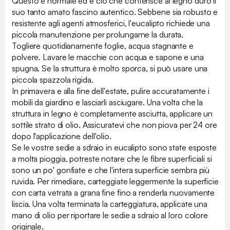
Questo è normale ed è ciò che conferisce al legno duro il
suo tanto amato fascino autentico. Sebbene sia robusto e
resistente agli agenti atmosferici, l'eucalipto richiede una
piccola manutenzione per prolungarne la durata.
Togliere quotidianamente foglie, acqua stagnante e
polvere. Lavare le macchie con acqua e sapone e una
spugna. Se la struttura è molto sporca, si può usare una
piccola spazzola rigida.
In primavera e alla fine dell'estate, pulire accuratamente i
mobili da giardino e lasciarli asciugare. Una volta che la
struttura in legno è completamente asciutta, applicare un
sottile strato di olio. Assicuratevi che non piova per 24 ore
dopo l'applicazione dell'olio.
Se le vostre sedie a sdraio in eucalipto sono state esposte
a molta pioggia, potreste notare che le fibre superficiali si
sono un po' gonfiate e che l'intera superficie sembra più
ruvida. Per rimediare, carteggiate leggermente la superficie
con carta vetrata a grana fine fino a renderla nuovamente
liscia. Una volta terminata la carteggiatura, applicate una
mano di olio per riportare le sedie a sdraio al loro colore
originale.