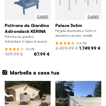
4 varianti
4 varianti
Poltrona da Giardino
Palace 3x6m
Adirondack KERINA
Pergola bioclimatica 3x6m in
alluminio e acciaio, lamelle
Poltrona da giardino
orientabili
Adirondack in legno di acacia
4.4 (75)
2.499,99 €
1.749,99 €
3.6 (15)
109,99 €
87,99 €
Marbella a casa tua