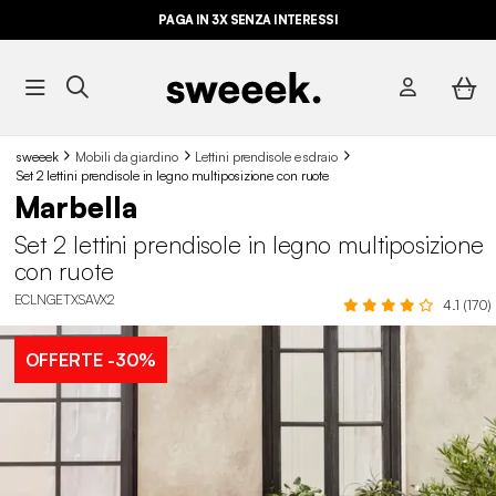
PAGA IN 3X SENZA INTERESSI
sweeek
Mobili da giardino
Lettini prendisole e sdraio
Set 2 lettini prendisole in legno multiposizione con ruote
Marbella
Set 2 lettini prendisole in legno multiposizione
con ruote
ECLNGETXSAVX2
4.1 (170)
OFFERTE
-30%