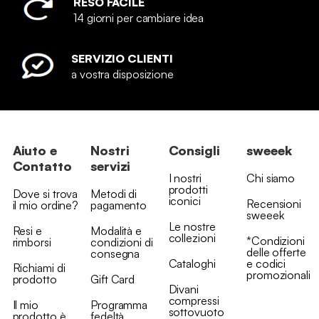
RESO FACILE
14 giorni per cambiare idea
SERVIZIO CLIENTI
a vostra disposizione
Aiuto e
Nostri
Consigli
sweeek
Contatto
servizi
I nostri
Chi siamo
prodotti
Dove si trova
Metodi di
iconici
Recensioni
il mio ordine?
pagamento
sweeek
Le nostre
Resi e
Modalità e
collezioni
*Condizioni
rimborsi
condizioni di
delle offerte
consegna
Cataloghi
e codici
Richiami di
promozionali
prodotto
Gift Card
Divani
compressi
Il mio
Programma
sottovuoto
prodotto è
fedeltà